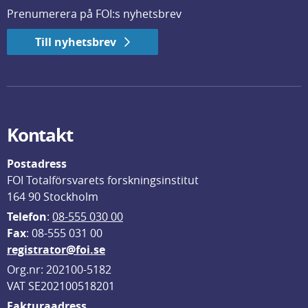
Prenumerera på FOI:s nyhetsbrev
Till nyhetsbrev
Kontakt
Postadress
FOI Totalförsvarets forskningsinstitut
164 90 Stockholm
Telefon
: 
08-555 030 00
F
ax
: 08-555 031 00
registrator@foi.se
Org.nr: 202100-5182
VAT SE202100518201
Fakturaadress