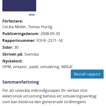
Författare
:
Cecilia Möller
Tomas Hurtig
Publiceringsdatum
:
2008-09-30
Rapportnummer
:
FOI-R--2571--SE
Sidor
:
30
Skriven på
:
Svenska
Nyckelord
:
HPM
virkator
axiell
simulering
MAGIC
Beställ rapport
Sammanfattning
För att utveckla mikrovågsvapen för verkan mot
elektronisk utrustning behövs ett simuleringsverktyg
som kan beskriva den genererade strålningens