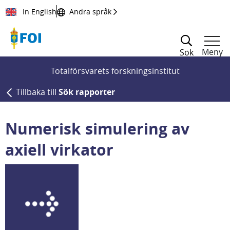
Till innehållet
In English
Andra språk
Meny
Sök
Totalförsvarets forskningsinstitut
Tillbaka till
Sök rapporter
Numerisk simulering av
axiell virkator