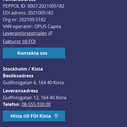
PEPPOL ID: 0007:2021005182
EDI adress: 2021005182
Org nr: 202100-5182
VAN operatör: OPUS Capita
Länk till annan webbplats, öppnas i
Leverantörsportalen
Fakturor till FOI
Kontakta oss
Stockholm / Kista
Besöksadress
Gullfossgatan 6, 164 40 Kista
Leveransadress
Gullfossgatan 12, 164 40 Kista
Telefon
: 
08-555 030 00
Hitta till FOI Kista