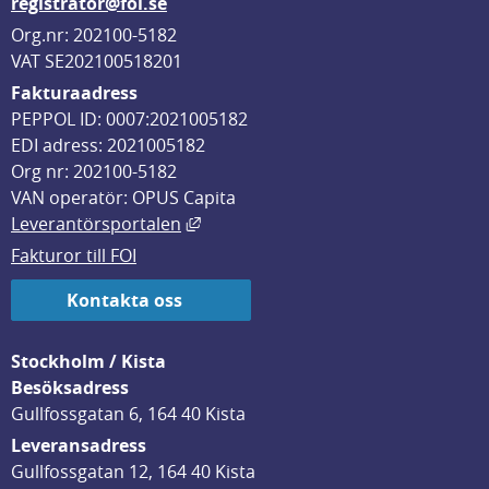
registrator@foi.se
Org.nr: 202100-5182
VAT SE202100518201
Fakturaadress
PEPPOL ID: 0007:2021005182
EDI adress: 2021005182
Org nr: 202100-5182
VAN operatör: OPUS Capita
Länk till annan webbplats, öppnas i
Leverantörsportalen
Fakturor till FOI
Kontakta oss
Stockholm / Kista
Besöksadress
Gullfossgatan 6, 164 40 Kista
Leveransadress
Gullfossgatan 12, 164 40 Kista