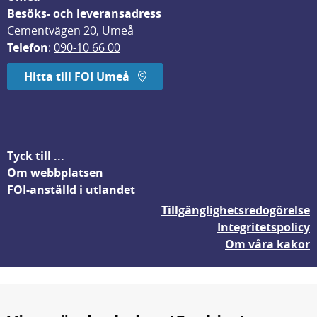
Besöks- och leveransadress
Cementvägen 20, Umeå
Telefon
: 
090-10 66 00
Hitta till FOI Umeå
Tyck till ...
Om webbplatsen
FOI-anställd i utlandet
Tillgänglighetsredogörelse
Integritetspolicy
Om våra kakor