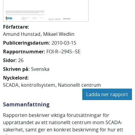
Författare
:
Amund Hunstad
Mikael Wedlin
Publiceringsdatum
:
2010-03-15
Rapportnummer
:
FOI-R--2945--SE
Sidor
:
26
Skriven på
:
Svenska
Nyckelord
:
SCADA
kontrollsystem
Nationellt centrum
Ladda ner rapport
Sammanfattning
Rapporten beskriver viktiga förutsättningar för
upprättandet av ett nationellt centrum inom SCADA-
säkerhet, samt ger en konkret beskrivning för hur ett