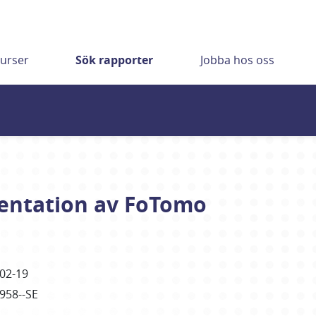
urser
Sök rapporter
Jobba hos oss
entation av FoTomo
02-19
2958--SE