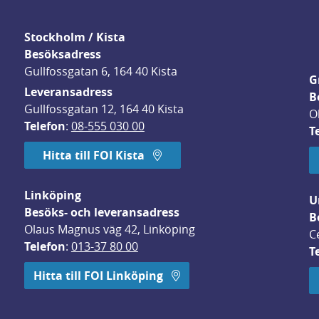
Stockholm / Kista
Besöksadress
Gullfossgatan 6, 164 40 Kista
G
Leveransadress
B
Gullfossgatan 12, 164 40 Kista
O
Telefon
: 
08-555 030 00
T
Hitta till FOI Kista
Linköping
U
Besöks- och leveransadress
B
Olaus Magnus väg 42, Linköping
C
Telefon
: 
013-37 80 00
T
 öppnas i nytt fönster.
Hitta till FOI Linköping