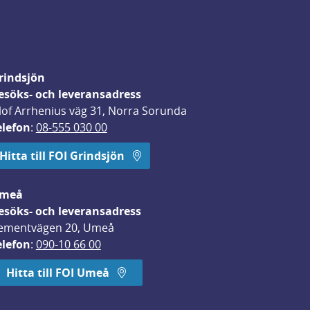
rindsjön
esöks- och leveransadress
lof Arrhenius väg 31, Norra Sorunda
elefon
: 
08-555 030 00
Hitta till FOI Grindsjön
meå
esöks- och leveransadress
ementvägen 20, Umeå
elefon
: 
090-10 66 00
Hitta till FOI Umeå