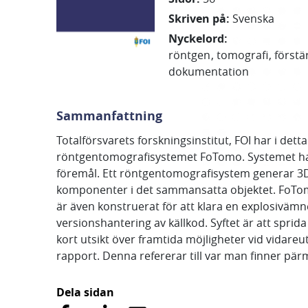
Skriven på
:
Svenska
Nyckelord
:
röntgen
tomografi
först
dokumentation
Sammanfattning
Totalförsvarets forskningsinstitut, FOI har i de
röntgentomografisystemet FoTomo. Systemet har t
föremål. Ett röntgentomografisystem generar 3D 
komponenter i det sammansatta objektet. FoTomo 
är även konstruerat för att klara en explosivämn
versionshantering av källkod. Syftet är att spr
kort utsikt över framtida möjligheter vid vidare
rapport. Denna refererar till var man finner p
Dela sidan