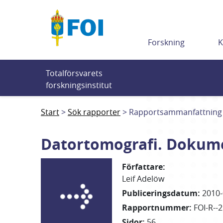
Till innehållet
Forskning
K
Totalförsvarets 
forskningsinstitut
Start
Sök rapporter
Rapportsammanfattning
Datortomografi. Dokum
Författare
:
Leif Adelöw
Publiceringsdatum
:
2010-
Rapportnummer
:
FOI-R--
Sidor
:
56