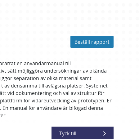
Beställ rapport
prättat en användarmanual till
tivt sätt möjliggöra undersökningar av okända
iggör separation av olika material samt
rt av densamma till avlägsna platser. Systemet
ätt vid dokumentering och val av struktur för
plattform för vidareutveckling av prototypen. En
rt. En manual för användare är bifogad denna
ter
Tyck till