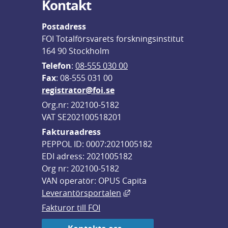
Kontakt
Postadress
FOI Totalförsvarets forskningsinstitut
164 90 Stockholm
Telefon
: 
08-555 030 00
F
ax
: 08-555 031 00
registrator@foi.se
Org.nr: 202100-5182
VAT SE202100518201
Fakturaadress
PEPPOL ID: 0007:2021005182
EDI adress: 2021005182
Org nr: 202100-5182
VAN operatör: OPUS Capita
Länk till annan webbplats,
Leverantörsportalen
Fakturor till FOI