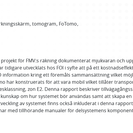
ärkningsskärm
tomogram
FoTomo
tta projekt för FMV:s räkning dokumenterat mjukvaran och up
idigare utvecklats hos FOI i syfte att på ett kostnadseffek
information kring ett föremåls sammansättning vilket möjl
har konstruerats för att vara mobil vilket tillåter transpo
esklassning, zon E2. Denna rapport beskriver tillvägagångss
ida kunskap om hur systemet bör användas samt att skapa en 
utveckling av systemet finns också inkluderat i denna rappo
ärmar med tillhörande manualer för delsystemens komponen