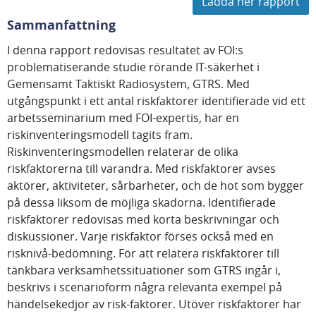
Ladda ner rapport
Sammanfattning
I denna rapport redovisas resultatet av FOI:s
problematiserande studie rörande IT-säkerhet i
Gemensamt Taktiskt Radiosystem, GTRS. Med
utgångspunkt i ett antal riskfaktorer identifierade vid ett
arbetsseminarium med FOI-expertis, har en
riskinventeringsmodell tagits fram.
Riskinventeringsmodellen relaterar de olika
riskfaktorerna till varandra. Med riskfaktorer avses
aktörer, aktiviteter, sårbarheter, och de hot som bygger
på dessa liksom de möjliga skadorna. Identifierade
riskfaktorer redovisas med korta beskrivningar och
diskussioner. Varje riskfaktor förses också med en
risknivå-bedömning. För att relatera riskfaktorer till
tänkbara verksamhetssituationer som GTRS ingår i,
beskrivs i scenarioform några relevanta exempel på
händelsekedjor av risk-faktorer. Utöver riskfaktorer har