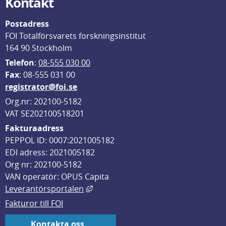
Kontakt
Postadress
FOI Totalförsvarets forskningsinstitut
164 90 Stockholm
Telefon
: 
08-555 030 00
F
ax
: 08-555 031 00
registrator@foi.se
Org.nr: 202100-5182
VAT SE202100518201
Fakturaadress
PEPPOL ID: 0007:2021005182
EDI adress: 2021005182
Org nr: 202100-5182
VAN operatör: OPUS Capita
Länk till annan webbplats, öppnas i
Leverantörsportalen
Fakturor till FOI
Kontakta oss