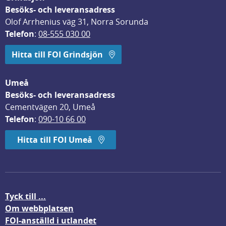
Besöks- och leveransadress
Olof Arrhenius väg 31, Norra Sorunda
Telefon
: 
08-555 030 00
Hitta till FOI Grindsjön
Umeå
Besöks- och leveransadress
Cementvägen 20, Umeå
Telefon
: 
090-10 66 00
Hitta till FOI Umeå
Tyck till ...
Om webbplatsen
FOI-anställd i utlandet