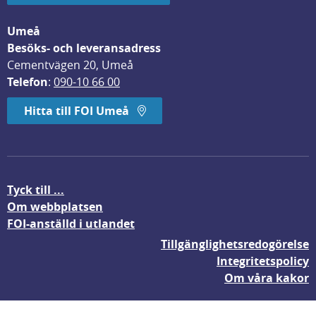
Umeå
Besöks- och leveransadress
Cementvägen 20, Umeå
Telefon
: 
090-10 66 00
Hitta till FOI Umeå
Tyck till ...
Om webbplatsen
FOI-anställd i utlandet
Tillgänglighetsredogörelse
Integritetspolicy
Om våra kakor