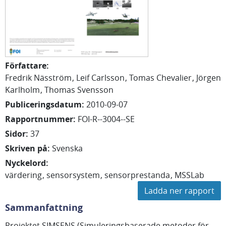
Författare
:
Fredrik
Näsström
Leif
Carlsson
Tomas
Chevalier
Jörgen
Karlholm
Thomas
Svensson
Publiceringsdatum
:
2010-09-07
Rapportnummer
:
FOI-R--3004--SE
Sidor
:
37
Skriven på
:
Svenska
Nyckelord
:
värdering
sensorsystem
sensorprestanda
MSSLab
Ladda ner rapport
Sammanfattning
Projektet SIMSENS (Simuleringsbaserade metoder för