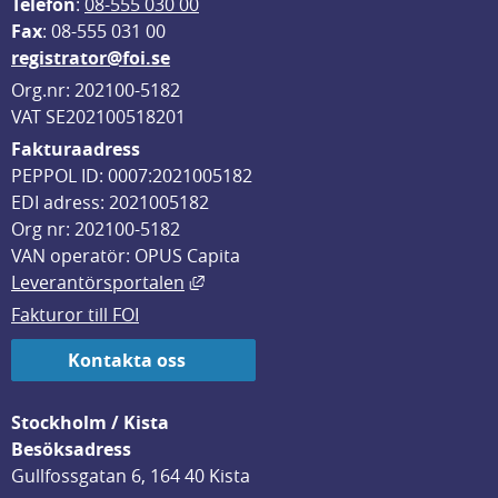
Telefon
: 
08-555 030 00
F
ax
: 08-555 031 00
registrator@foi.se
Org.nr: 202100-5182
VAT SE202100518201
Fakturaadress
PEPPOL ID: 0007:2021005182
EDI adress: 2021005182
Org nr: 202100-5182
VAN operatör: OPUS Capita
Länk till annan webbplats, öppnas i
Leverantörsportalen
Fakturor till FOI
Kontakta oss
Stockholm / Kista
Besöksadress
Gullfossgatan 6, 164 40 Kista