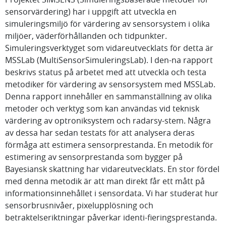
sensorvärdering) har i uppgift att utveckla en
simuleringsmiljö för värdering av sensorsystem i olika
miljöer, väderförhållanden och tidpunkter.
Simuleringsverktyget som vidareutvecklats för detta är
MSSLab (MultiSensorSimuleringsLab). I den-na rapport
beskrivs status på arbetet med att utveckla och testa
metodiker för värdering av sensorsystem med MSSLab.
Denna rapport innehåller en sammanställning av olika
metoder och verktyg som kan användas vid teknisk
värdering av optroniksystem och radarsy-stem. Några
av dessa har sedan testats för att analysera deras
förmåga att estimera sensorprestanda. En metodik för
estimering av sensorprestanda som bygger på
Bayesiansk skattning har vidareutvecklats. En stor fördel
med denna metodik är att man direkt får ett mått på
informationsinnehållet i sensordata. Vi har studerat hur
sensorbrusnivåer, pixelupplösning och
betraktelseriktningar påverkar identi-fieringsprestanda.