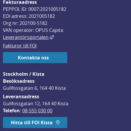
Fakturaadress
PEPPOL ID: 0007:2021005182
EDI adress: 2021005182
Org nr: 202100-5182
VAN operatör: OPUS Capita
Länk till annan webbplats, öppnas i
Leverantörsportalen
Fakturor till FOI
Kontakta oss
Stockholm / Kista
Besöksadress
Gullfossgatan 6, 164 40 Kista
Leveransadress
Gullfossgatan 12, 164 40 Kista
Telefon
: 
08-555 030 00
Hitta till FOI Kista