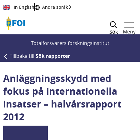
Till innehållet
In English
Andra språk
Meny
Sök
Totalförsvarets forskningsinstitut
Tillbaka till
Sök rapporter
Anläggningsskydd med
fokus på internationella
insatser – halvårsrapport
2012