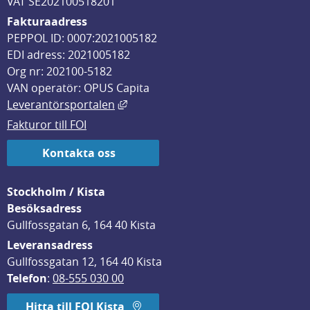
VAT SE202100518201
Fakturaadress
PEPPOL ID: 0007:2021005182
EDI adress: 2021005182
Org nr: 202100-5182
VAN operatör: OPUS Capita
Länk till annan webbplats, öppnas i
Leverantörsportalen
Fakturor till FOI
Kontakta oss
Stockholm / Kista
Besöksadress
Gullfossgatan 6, 164 40 Kista
Leveransadress
Gullfossgatan 12, 164 40 Kista
Telefon
: 
08-555 030 00
Hitta till FOI Kista