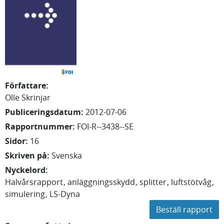
Författare
:
Olle
Skrinjar
Publiceringsdatum
:
2012-07-06
Rapportnummer
:
FOI-R--3438--SE
Sidor
:
16
Skriven på
:
Svenska
Nyckelord
:
Halvårsrapport
anläggningsskydd
splitter
luftstötvåg
simulering
LS-Dyna
Beställ rapport