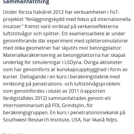
Sammanfattning
Under första halvåret 2012 har verksamheten i FoT-
projektet "Anläggningskydd med fokus på internationella
insatser" främst varit inriktad på verkanseffekterna
luftstötvågor och splitter. Ett examensarbete är under
genomförande där experiment med splittersimulatorer
med olika geometrier har skjutits mot betongplattor.
Materialkarakterisering av betongplattorna har skapat
underlag för simuleringar i LSDyna. Övriga aktiviteter
som har genomförts är kunskapsuppbyggnad i form av
kurser. Deltagande i en kurs i beräkningsteknik med
inriktning på penetrations- och luftstötvågsproblem
som genomfördes i slutet av 2011 (rapporten
färdigställdes 2012) sammanfattades genom ett
internseminarium på FOI, Grindsjön, för
beräkningsgruppen. En kurs i penetrationsmekanik på
Southwest Research Institute, USA, har likaså följts.