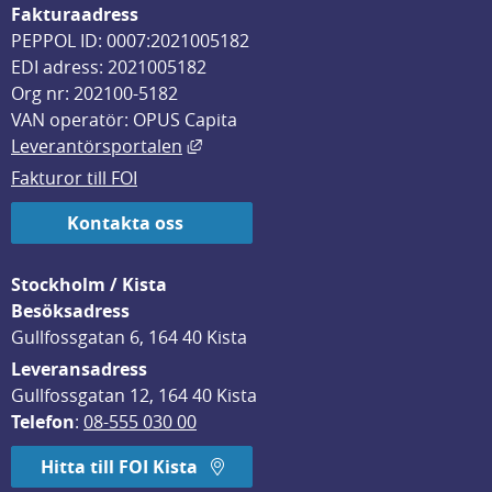
Fakturaadress
PEPPOL ID: 0007:2021005182
EDI adress: 2021005182
Org nr: 202100-5182
VAN operatör: OPUS Capita
Länk till annan webbplats, öppnas i
Leverantörsportalen
Fakturor till FOI
Kontakta oss
Stockholm / Kista
Besöksadress
Gullfossgatan 6, 164 40 Kista
Leveransadress
Gullfossgatan 12, 164 40 Kista
Telefon
: 
08-555 030 00
Hitta till FOI Kista