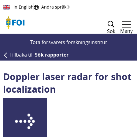
Till innehållet
In English
Andra språk
Meny
Sök
Totalförsvarets forskningsinstitut
Tillbaka till
Sök rapporter
Doppler laser radar for shot
localization