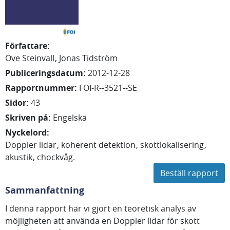
Författare
:
Ove
Steinvall
Jonas
Tidström
Publiceringsdatum
:
2012-12-28
Rapportnummer
:
FOI-R--3521--SE
Sidor
:
43
Skriven på
:
Engelska
Nyckelord
:
Doppler lidar
koherent detektion
skottlokalisering
akustik
chockvåg.
Beställ rapport
Sammanfattning
I denna rapport har vi gjort en teoretisk analys av
möjligheten att använda en Doppler lidar för skott