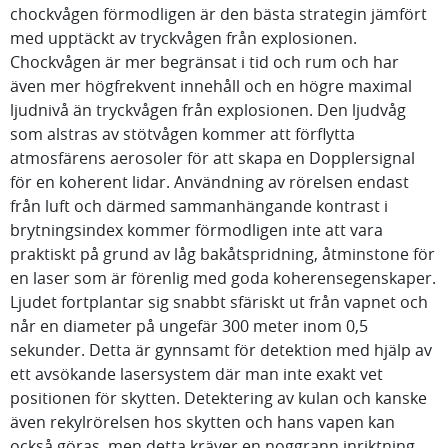
chockvågen förmodligen är den bästa strategin jämfört
med upptäckt av tryckvågen från explosionen.
Chockvågen är mer begränsat i tid och rum och har
även mer högfrekvent innehåll och en högre maximal
ljudnivå än tryckvågen från explosionen. Den ljudvåg
som alstras av stötvågen kommer att förflytta
atmosfärens aerosoler för att skapa en Dopplersignal
för en koherent lidar. Användning av rörelsen endast
från luft och därmed sammanhängande kontrast i
brytningsindex kommer förmodligen inte att vara
praktiskt på grund av låg bakåtspridning, åtminstone för
en laser som är förenlig med goda koherensegenskaper.
Ljudet fortplantar sig snabbt sfäriskt ut från vapnet och
når en diameter på ungefär 300 meter inom 0,5
sekunder. Detta är gynnsamt för detektion med hjälp av
ett avsökande lasersystem där man inte exakt vet
positionen för skytten. Detektering av kulan och kanske
även rekylrörelsen hos skytten och hans vapen kan
också göras, men detta kräver en noggrann inriktning