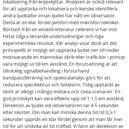
lokalisering från krypskyttar. Analysen är också relevant
för att upptäcka och lokalisera och kanske identifiera
andra ljudkällor innan ljudet har nått en observatör.
Detta är en klar fördel jämfört med mikrofon-tekniker.
Bortsett från en enskild litteratur referens vi har inte
hittat några liknande undersökningar och inga
experimentella resultat. Vår analys visar dock att det
principiellt är möjligt att upptäcka ljudet ner till nivåer
motsvarande en människas skrik eller trafik bör i princip
vara möjligt ut till km avstånd. En förutsättning är att
tillräcklig signalbehandling i första hand
bandpassfiltrering och spektralanalys görs för att
reducera specklebrus och falsklarm. Tidig upptäckt av
skott är viktigt i många militära och civila scenarier. En
god prickskytt kan vara effektiv upp till 1-1,5 km avstånd.
Detektion av ljudet vid observatören tar 4-5 sekunder
efter skottet. Om man kan minska denna tid till 0,5-1
sekunder uppnås en klar fördel genom att man får mer
tid för att undvika att bli träffad. Vi fann att detektion av