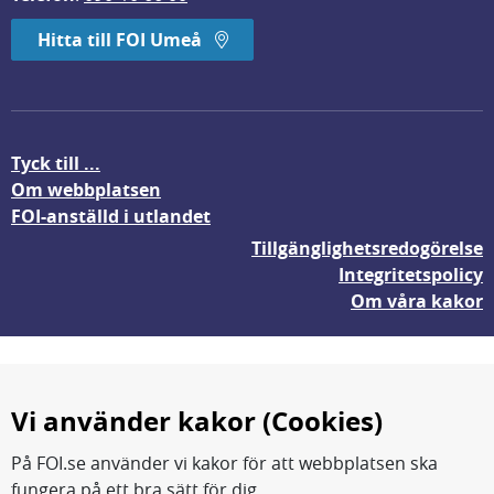
Hitta till FOI Umeå
Tyck till ...
Om webbplatsen
FOI-anställd i utlandet
Tillgänglighetsredogörelse
Integritetspolicy
Om våra kakor
Vi använder kakor (Cookies)
På FOI.se använder vi kakor för att webbplatsen ska
fungera på ett bra sätt för dig.