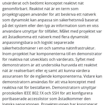
utvärderat och bedömt konceptet reaktivt nät
genomförbart. Reaktivt nät är en term som
projektgruppen använder för att beskriva ett nätverk
som dynamiskt kan anpassa sin säkerhetsnivå baserat
på det system eller den typ av information som en viss
användare utnyttjar för tillfället. Målet med projektet var
att åstadkomma ett nätverk med flera dynamiskt
anpassningsbara och logiskt separerade
säkerhetsdomäner i en och samma nätinfrastruktur.
Inom projektet har komponenterna till en demonstrator
för reaktiva nät utvecklats och värderats. Syftet med
demonstratorn är att undersöka huruvida ett reaktivt
nät är realiserbart eller ej samt att kunna värdera
assuransen för de ingående komponenterna. Vidare kan
demonstratorn användas för att visa konceptet med
reaktiva nät för beställaren. Demonstratorn utnyttjar
protokollen IEEE 802.1X och SSH för att konfigurera
portbaserade accesslistor som åstadkommer den
logiska separationen. Projektgruppen har konstaterat