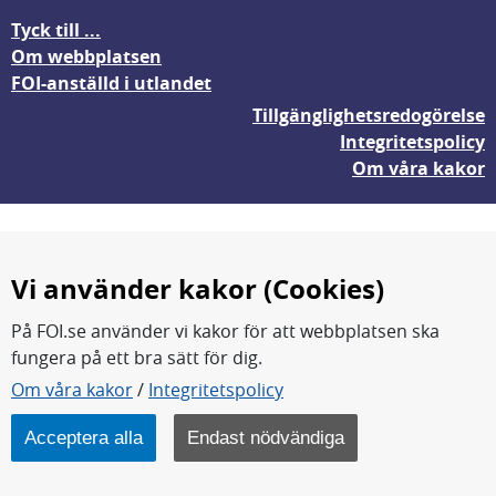
Tyck till ...
Om webbplatsen
FOI-anställd i utlandet
Tillgänglighetsredogörelse
Integritetspolicy
Om våra kakor
Vi använder kakor (Cookies)
På FOI.se använder vi kakor för att webbplatsen ska
fungera på ett bra sätt för dig.
FOI forskar för en säkrare värld.
Om våra kakor
/
Integritetspolicy
FOI:s kärnverksamhet är forskning, metod- och
teknikutveckling samt analyser och studier.
Acceptera alla
Endast nödvändiga
Myndigheten ligger under Försvarsdepartementet.