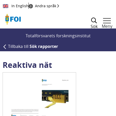
Till innehållet
In English
Andra språk
Meny
Sök
Totalförsvarets forskningsinstitut
Tillbaka till
Sök rapporter
Reaktiva nät