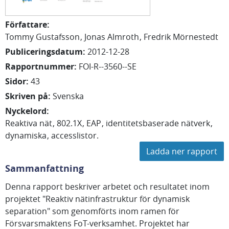
Författare
:
Tommy
Gustafsson
Jonas
Almroth
Fredrik
Mörnestedt
Publiceringsdatum
:
2012-12-28
Rapportnummer
:
FOI-R--3560--SE
Sidor
:
43
Skriven på
:
Svenska
Nyckelord
:
Reaktiva nät
802.1X
EAP
identitetsbaserade nätverk
dynamiska
accesslistor.
Ladda ner rapport
Sammanfattning
Denna rapport beskriver arbetet och resultatet inom
projektet "Reaktiv nätinfrastruktur för dynamisk
separation" som genomförts inom ramen för
Försvarsmaktens FoT-verksamhet. Projektet har