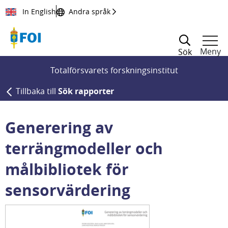
Till innehållet
In English
Andra språk
Meny
Sök
Totalförsvarets forskningsinstitut
Tillbaka till
Sök rapporter
Generering av
terrängmodeller och
målbibliotek för
sensorvärdering