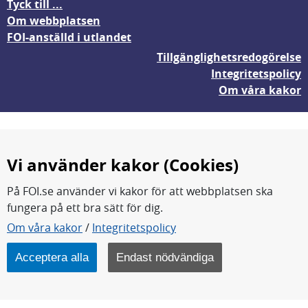
Tyck till ...
Om webbplatsen
FOI-anställd i utlandet
Tillgänglighetsredogörelse
Integritetspolicy
Om våra kakor
Vi använder kakor (Cookies)
På FOI.se använder vi kakor för att webbplatsen ska
fungera på ett bra sätt för dig.
FOI forskar för en säkrare värld.
Om våra kakor
/
Integritetspolicy
FOI:s kärnverksamhet är forskning, metod- och
teknikutveckling samt analyser och studier.
Acceptera alla
Endast nödvändiga
Myndigheten ligger under Försvarsdepartementet.