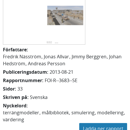
Författare
:
Fredrik
Näsström
Jonas
Allvar
Jimmy
Berggren
Johan
Hedström
Andreas
Persson
Publiceringsdatum
:
2013-08-21
Rapportnummer
:
FOI-R--3683--SE
Sidor
:
33
Skriven på
:
Svenska
Nyckelord
:
terrängmodeller
målbibliotek
simulering
modellering
värdering
Ladda ner rapport