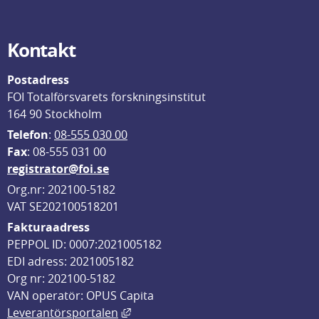
Kontakt
Postadress
FOI Totalförsvarets forskningsinstitut
164 90 Stockholm
Telefon
: 
08-555 030 00
F
ax
: 08-555 031 00
registrator@foi.se
Org.nr: 202100-5182
VAT SE202100518201
Fakturaadress
PEPPOL ID: 0007:2021005182
EDI adress: 2021005182
Org nr: 202100-5182
VAN operatör: OPUS Capita
Länk till annan webbplats, öppnas i
Leverantörsportalen