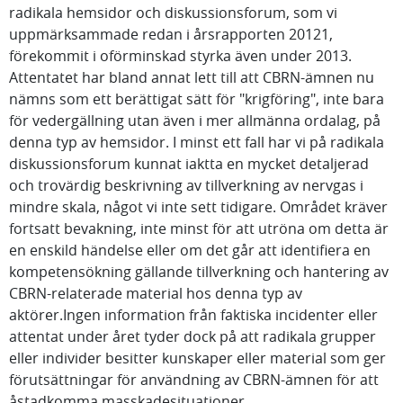
radikala hemsidor och diskussionsforum, som vi
uppmärksammade redan i årsrapporten 20121,
förekommit i oförminskad styrka även under 2013.
Attentatet har bland annat lett till att CBRN-ämnen nu
nämns som ett berättigat sätt för "krigföring", inte bara
för vedergällning utan även i mer allmänna ordalag, på
denna typ av hemsidor. I minst ett fall har vi på radikala
diskussionsforum kunnat iaktta en mycket detaljerad
och trovärdig beskrivning av tillverkning av nervgas i
mindre skala, något vi inte sett tidigare. Området kräver
fortsatt bevakning, inte minst för att utröna om detta är
en enskild händelse eller om det går att identifiera en
kompetensökning gällande tillverkning och hantering av
CBRN-relaterade material hos denna typ av
aktörer.Ingen information från faktiska incidenter eller
attentat under året tyder dock på att radikala grupper
eller individer besitter kunskaper eller material som ger
förutsättningar för användning av CBRN-ämnen för att
åstadkomma masskadesituationer.