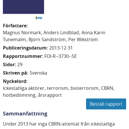
Författare
:
Magnus
Normark
Anders
Lindblad
Anna Karin
Tunemalm
Björn
Sandström
Per
Wikström
Publiceringsdatum
:
2013-12-31
Rapportnummer
:
FOI-R--3730--SE
Sidor
:
29
Skriven på
:
Svenska
Nyckelord
:
Ickestatliga aktörer
terrorism
bioterrorism
CBRN
hotbedömning
årsrapport
Beställ rapport
Sammanfattning
Under 2013 har inga CBRN-attentat från ickestatliga