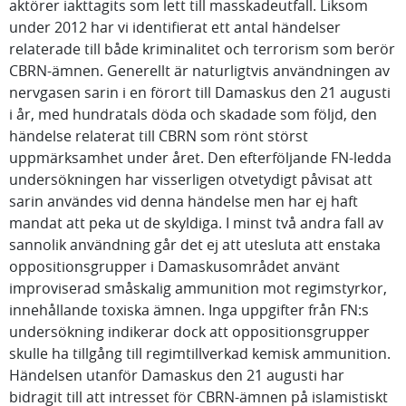
aktörer iakttagits som lett till masskadeutfall. Liksom
under 2012 har vi identifierat ett antal händelser
relaterade till både kriminalitet och terrorism som berör
CBRN-ämnen. Generellt är naturligtvis användningen av
nervgasen sarin i en förort till Damaskus den 21 augusti
i år, med hundratals döda och skadade som följd, den
händelse relaterat till CBRN som rönt störst
uppmärksamhet under året. Den efterföljande FN-ledda
undersökningen har visserligen otvetydigt påvisat att
sarin användes vid denna händelse men har ej haft
mandat att peka ut de skyldiga. I minst två andra fall av
sannolik användning går det ej att utesluta att enstaka
oppositionsgrupper i Damaskusområdet använt
improviserad småskalig ammunition mot regimstyrkor,
innehållande toxiska ämnen. Inga uppgifter från FN:s
undersökning indikerar dock att oppositionsgrupper
skulle ha tillgång till regimtillverkad kemisk ammunition.
Händelsen utanför Damaskus den 21 augusti har
bidragit till att intresset för CBRN-ämnen på islamistiskt