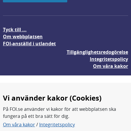
Tyck till ...
Om webbplatsen
FOI-anställd i utlandet
Tillgänglighetsredogörelse
Integritetspolicy
Om våra kakor
Vi använder kakor (Cookies)
På FOI.se använder vi kakor för att webbplatsen ska
fungera på ett bra sätt för dig.
FOI forskar för en säkrare värld.
Om våra kakor
/
Integritetspolicy
FOI:s kärnverksamhet är forskning, metod- och