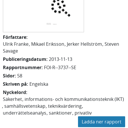
Författare
:
Ulrik
Franke
Mikael
Eriksson
Jerker
Hellström
Steven
Savage
Publiceringsdatum
:
2013-11-13
Rapportnummer
:
FOI-R--3737--SE
Sidor
:
58
Skriven på
:
Engelska
Nyckelord
:
Säkerhet
informations- och kommunikationsteknik (IKT)
samhällsvetenskap
teknikvärdering
underrättelseanalys
sanktioner
privatliv
Ladda ner rapport