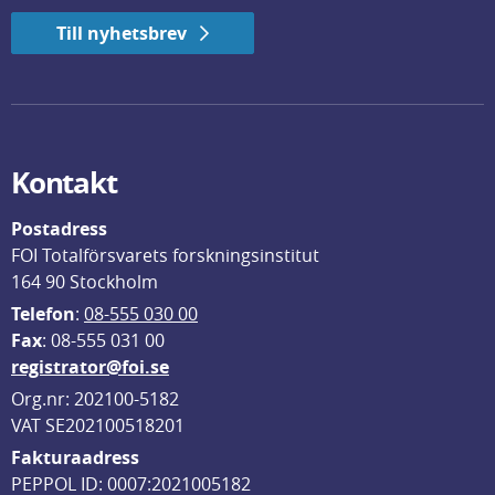
Till nyhetsbrev
Kontakt
Postadress
FOI Totalförsvarets forskningsinstitut
164 90 Stockholm
Telefon
: 
08-555 030 00
F
ax
: 08-555 031 00
registrator@foi.se
Org.nr: 202100-5182
VAT SE202100518201
Fakturaadress
PEPPOL ID: 0007:2021005182