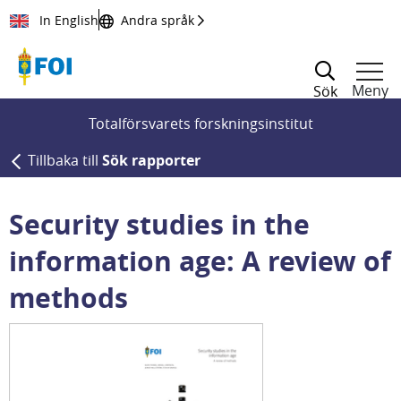
Till innehållet
In English
Andra språk
Meny
Sök
Totalförsvarets forskningsinstitut
Tillbaka till
Sök rapporter
Security studies in the
information age: A review of
methods