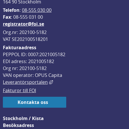
164 90 Stockholm
Telefon
: 
08-555 030 00
F
ax
: 08-555 031 00
registrator@foi.se
Org.nr: 202100-5182
VAT SE202100518201
Fakturaadress
PEPPOL ID: 0007:2021005182
EDI adress: 2021005182
Org nr: 202100-5182
VAN operatör: OPUS Capita
Länk till annan webbplats, öppnas i
Leverantörsportalen
Fakturor till FOI
Kontakta oss
Stockholm / Kista
Besöksadress