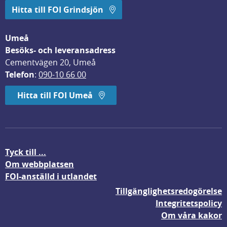
Hitta till FOI Grindsjön
Umeå
Besöks- och leveransadress
Cementvägen 20, Umeå
Telefon
: 
090-10 66 00
Hitta till FOI Umeå
Tyck till ...
Om webbplatsen
FOI-anställd i utlandet
Tillgänglighetsredogörelse
Integritetspolicy
Om våra kakor