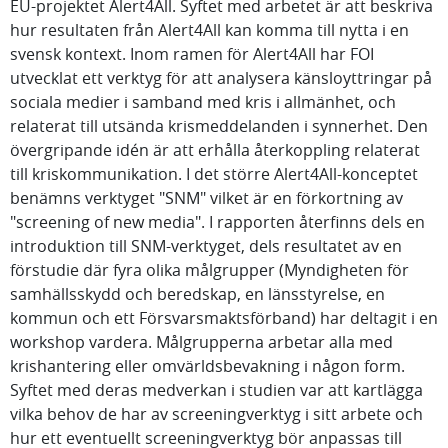
EU-projektet Alert4All. Syftet med arbetet är att beskriva
hur resultaten från Alert4All kan komma till nytta i en
svensk kontext. Inom ramen för Alert4All har FOI
utvecklat ett verktyg för att analysera känsloyttringar på
sociala medier i samband med kris i allmänhet, och
relaterat till utsända krismeddelanden i synnerhet. Den
övergripande idén är att erhålla återkoppling relaterat
till kriskommunikation. I det större Alert4All-konceptet
benämns verktyget "SNM" vilket är en förkortning av
"screening of new media". I rapporten återfinns dels en
introduktion till SNM-verktyget, dels resultatet av en
förstudie där fyra olika målgrupper (Myndigheten för
samhällsskydd och beredskap, en länsstyrelse, en
kommun och ett Försvarsmaktsförband) har deltagit i en
workshop vardera. Målgrupperna arbetar alla med
krishantering eller omvärldsbevakning i någon form.
Syftet med deras medverkan i studien var att kartlägga
vilka behov de har av screeningverktyg i sitt arbete och
hur ett eventuellt screeningverktyg bör anpassas till