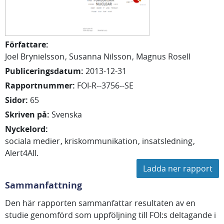
Författare
:
Joel
Brynielsson
Susanna
Nilsson
Magnus
Rosell
Publiceringsdatum
:
2013-12-31
Rapportnummer
:
FOI-R--3756--SE
Sidor
:
65
Skriven på
:
Svenska
Nyckelord
:
sociala medier
kriskommunikation
insatsledning
Alert4All.
Ladda ner rapport
Sammanfattning
Den här rapporten sammanfattar resultaten av en
studie genomförd som uppföljning till FOI:s deltagande i