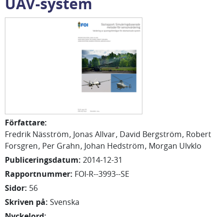
UAV-system
Författare
:
Fredrik
Näsström
Jonas
Allvar
David
Bergström
Robert
Forsgren
Per
Grahn
Johan
Hedström
Morgan
Ulvklo
Publiceringsdatum
:
2014-12-31
Rapportnummer
:
FOI-R--3993--SE
Sidor
:
56
Skriven på
:
Svenska
Nyckelord
: