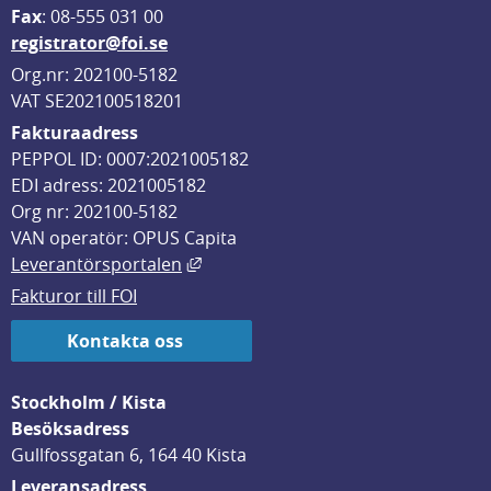
F
ax
: 08-555 031 00
registrator@foi.se
Org.nr: 202100-5182
VAT SE202100518201
Fakturaadress
PEPPOL ID: 0007:2021005182
EDI adress: 2021005182
Org nr: 202100-5182
VAN operatör: OPUS Capita
Länk till annan webbplats, öppnas i
Leverantörsportalen
Fakturor till FOI
Kontakta oss
Stockholm / Kista
Besöksadress
Gullfossgatan 6, 164 40 Kista
Leveransadress