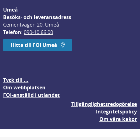
Umeå
Besöks- och leveransadress
Cementvägen 20, Umeå
Telefon
: 
090-10 66 00
Hitta till FOI Umeå
Tyck till ...
Om webbplatsen
FOI-anställd i utlandet
Tillgänglighetsredogörelse
Integritetspolicy
Om våra kakor