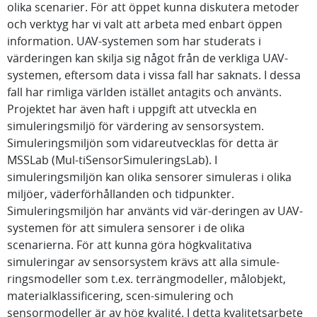
olika scenarier. För att öppet kunna diskutera metoder
och verktyg har vi valt att arbeta med enbart öppen
information. UAV-systemen som har studerats i
värderingen kan skilja sig något från de verkliga UAV-
systemen, eftersom data i vissa fall har saknats. I dessa
fall har rimliga världen istället antagits och använts.
Projektet har även haft i uppgift att utveckla en
simuleringsmiljö för värdering av sensorsystem.
Simuleringsmiljön som vidareutvecklas för detta är
MSSLab (Mul-tiSensorSimuleringsLab). I
simuleringsmiljön kan olika sensorer simuleras i olika
miljöer, väderförhållanden och tidpunkter.
Simuleringsmiljön har använts vid vär-deringen av UAV-
systemen för att simulera sensorer i de olika
scenarierna. För att kunna göra högkvalitativa
simuleringar av sensorsystem krävs att alla simule-
ringsmodeller som t.ex. terrängmodeller, målobjekt,
materialklassificering, scen-simulering och
sensormodeller är av hög kvalité. I detta kvalitetsarbete