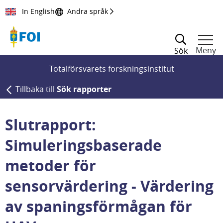
Till innehållet
In English
Andra språk
Meny
Sök
Totalförsvarets forskningsinstitut
Tillbaka till
Sök rapporter
Slutrapport:
Simuleringsbaserade
metoder för
sensorvärdering - Värdering
av spaningsförmågan för