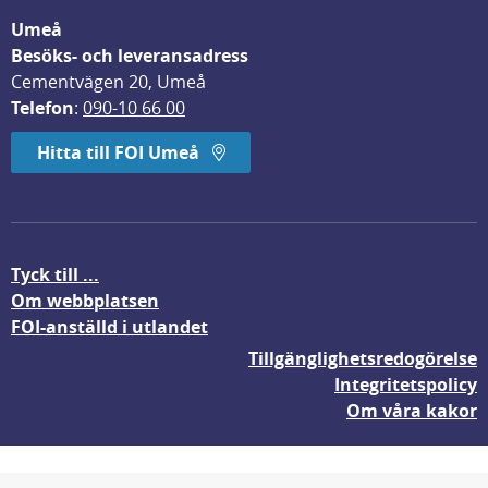
Umeå
Besöks- och leveransadress
Cementvägen 20, Umeå
Telefon
: 
090-10 66 00
Hitta till FOI Umeå
Tyck till ...
Om webbplatsen
FOI-anställd i utlandet
Tillgänglighetsredogörelse
Integritetspolicy
Om våra kakor