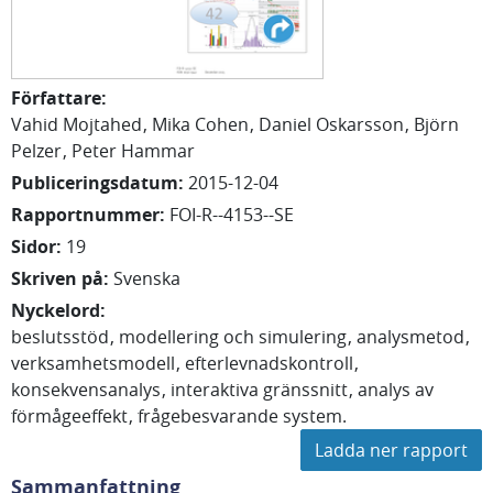
Författare
:
Vahid
Mojtahed
Mika
Cohen
Daniel
Oskarsson
Björn
Pelzer
Peter
Hammar
Publiceringsdatum
:
2015-12-04
Rapportnummer
:
FOI-R--4153--SE
Sidor
:
19
Skriven på
:
Svenska
Nyckelord
:
beslutsstöd
modellering och simulering
analysmetod
verksamhetsmodell
efterlevnadskontroll
konsekvensanalys
interaktiva gränssnitt
analys av
förmågeeffekt
frågebesvarande system.
Ladda ner rapport
Sammanfattning