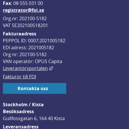
F
ax
: 08-555 031 00
registrator@foi.se
Org.nr: 202100-5182
VAT SE202100518201
Fakturaadress
PEPPOL ID: 0007:2021005182
EDI adress: 2021005182
Org nr: 202100-5182
VAN operatör: OPUS Capita
Länk till annan webbplats, öppnas i
Leverantörsportalen
Fakturor till FOI
Kontakta oss
Stockholm / Kista
Besöksadress
Gullfossgatan 6, 164 40 Kista
Leveransadress