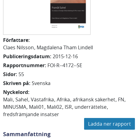
Författare
:
Claes
Nilsson
Magdalena
Tham Lindell
Publiceringsdatum
:
2015-12-16
Rapportnummer
:
FOI-R--4172--SE
Sidor
:
55
Skriven på
:
Svenska
Nyckelord
:
Mali
Sahel
Västafrika
Afrika
afrikansk säkerhet
FN
MINUSMA
Mali01
Mali02
ISR
underrättelse
fredsfrämjande insatser
Ladda ner rapport
Sammanfattning