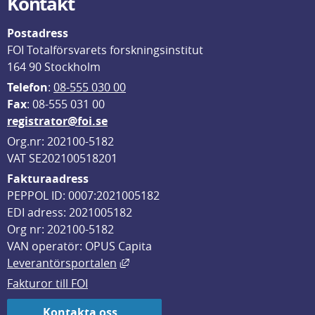
Kontakt
Postadress
FOI Totalförsvarets forskningsinstitut
164 90 Stockholm
Telefon
: 
08-555 030 00
F
ax
: 08-555 031 00
registrator@foi.se
Org.nr: 202100-5182
VAT SE202100518201
Fakturaadress
PEPPOL ID: 0007:2021005182
EDI adress: 2021005182
Org nr: 202100-5182
VAN operatör: OPUS Capita
Länk till annan webbplats, öppnas i
Leverantörsportalen
Fakturor till FOI
Kontakta oss