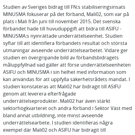
Studien av Sveriges bidrag till FN:s stabiliseringsinsats
MINUSMA fokuserar på det förband, Mali02, som var på
plats i Mali från juni till november 2015. Det svenska
förbandet hade till huvuduppgift att bidra till ASIFU -
MINUSMA:s nyinrättade underrättelseenhet. Studien
syftar till att identifiera förbandets resultat och största
utmaningar avseende underrättelsearbetet. Vidare ger
studien en övergripande bild av förbandsbidragets
måluppfyllnad vad gäller att förse underrättelseenheten
ASIFU och MINUSMA i sin helhet med information som
kan användas för att uppfylla säkerhetsrådets mandat. I
studien konstateras att Mali02 har bidragit till ASIFU
genom att leverera efterfrågade
underrättelseprodukter. Mali02 har även stärkt
sektorhögkvarteret och andra förband i Sektor Väst med
bland annat utbildning, inte minst avseende
underrättelsearbete. I studien identifieras några
exempel där Mali02 och ASIFU har bidragit till