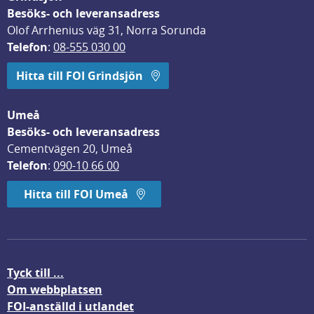
Besöks- och leveransadress
Olof Arrhenius väg 31, Norra Sorunda
Telefon
: 
08-555 030 00
Hitta till FOI Grindsjön
Umeå
Besöks- och leveransadress
Cementvägen 20, Umeå
Telefon
: 
090-10 66 00
Hitta till FOI Umeå
Tyck till ...
Om webbplatsen
FOI-anställd i utlandet