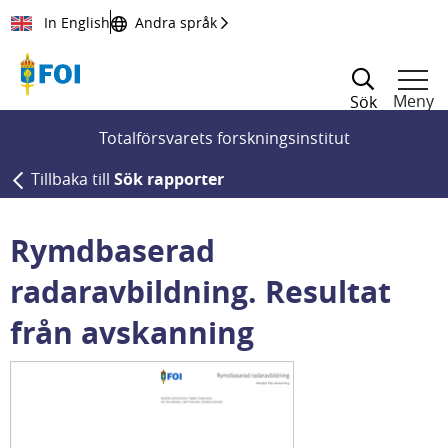
Till innehållet
In English
Andra språk
Meny
Sök
Totalförsvarets forskningsinstitut
Tillbaka till
Sök rapporter
Rymdbaserad
radaravbildning. Resultat
från avskanning