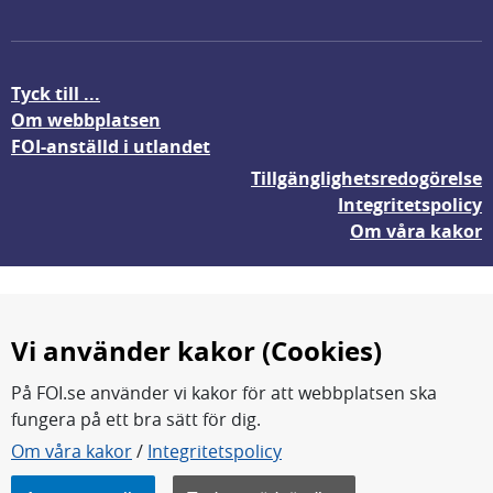
Tyck till ...
Om webbplatsen
FOI-anställd i utlandet
Tillgänglighetsredogörelse
Integritetspolicy
Om våra kakor
Vi använder kakor (Cookies)
På FOI.se använder vi kakor för att webbplatsen ska
fungera på ett bra sätt för dig.
FOI forskar för en säkrare värld.
Om våra kakor
/
Integritetspolicy
FOI:s kärnverksamhet är forskning, metod- och
teknikutveckling samt analyser och studier.