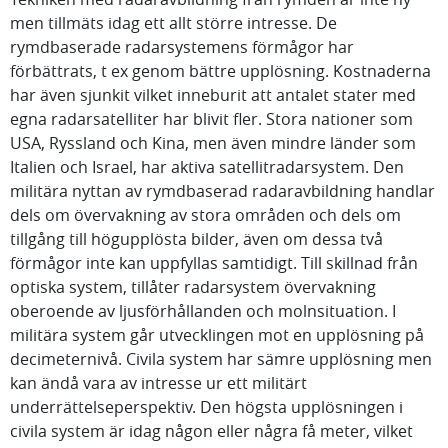
men tillmäts idag ett allt större intresse. De
rymdbaserade radarsystemens förmågor har
förbättrats, t ex genom bättre upplösning. Kostnaderna
har även sjunkit vilket inneburit att antalet stater med
egna radarsatelliter har blivit fler. Stora nationer som
USA, Ryssland och Kina, men även mindre länder som
Italien och Israel, har aktiva satellitradarsystem. Den
militära nyttan av rymdbaserad radaravbildning handlar
dels om övervakning av stora områden och dels om
tillgång till högupplösta bilder, även om dessa två
förmågor inte kan uppfyllas samtidigt. Till skillnad från
optiska system, tillåter radarsystem övervakning
oberoende av ljusförhållanden och molnsituation. I
militära system går utvecklingen mot en upplösning på
decimeternivå. Civila system har sämre upplösning men
kan ändå vara av intresse ur ett militärt
underrättelseperspektiv. Den högsta upplösningen i
civila system är idag någon eller några få meter, vilket