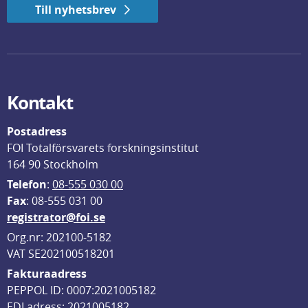
Till nyhetsbrev
Kontakt
Postadress
FOI Totalförsvarets forskningsinstitut
164 90 Stockholm
Telefon
: 
08-555 030 00
F
ax
: 08-555 031 00
registrator@foi.se
Org.nr: 202100-5182
VAT SE202100518201
Fakturaadress
PEPPOL ID: 0007:2021005182
EDI adress: 2021005182