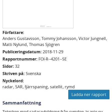
Författare
:
Anders
Gustavsson
Tommy
Johansson
Victor
Jungnell
Matti
Nylund
Thomas
Sjögren
Publiceringsdatum
:
2018-11-29
Rapportnummer
:
FOI-R--4201--SE
Sidor
:
32
Skriven på
:
Svenska
Nyckelord
:
radar
SAR
fjärrspaning
satellit
rymd
Ladda ner rapport
Sammanfattning
Tekniken med radaravbildning från rymden är inte ny