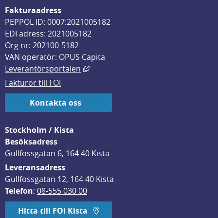
Fakturaadress
PEPPOL ID: 0007:2021005182
EDI adress: 2021005182
Org nr: 202100-5182
VAN operatör: OPUS Capita
Länk till annan webbplats, öppnas i
Leverantörsportalen
Fakturor till FOI
Kontakta oss
Stockholm / Kista
Besöksadress
Gullfossgatan 6, 164 40 Kista
Leveransadress
Gullfossgatan 12, 164 40 Kista
Telefon
: 
08-555 030 00
Hitta till FOI Kista