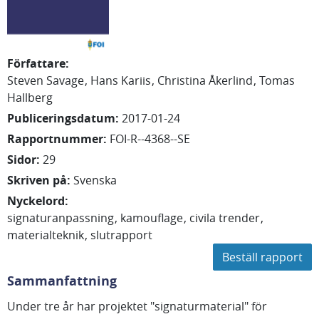
Författare
:
Steven
Savage
Hans
Kariis
Christina
Åkerlind
Tomas
Hallberg
Publiceringsdatum
:
2017-01-24
Rapportnummer
:
FOI-R--4368--SE
Sidor
:
29
Skriven på
:
Svenska
Nyckelord
:
signaturanpassning
kamouflage
civila trender
materialteknik
slutrapport
Beställ rapport
Sammanfattning
Under tre år har projektet "signaturmaterial" för