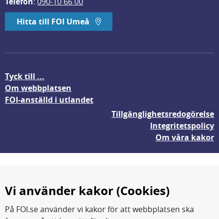
Telefon
: 
090-10 66 00
Hitta till FOI Umeå
Tyck till ...
Om webbplatsen
FOI-anställd i utlandet
Tillgänglighetsredogörelse
Integritetspolicy
Om våra kakor
Vi använder kakor (Cookies)
På FOI.se använder vi kakor för att webbplatsen ska