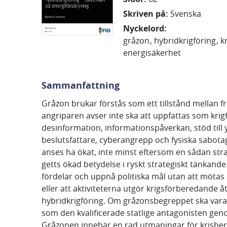
Skriven på
:
Svenska
Nyckelord
:
gråzon
hybridkrigföring
k
energisäkerhet
Sammanfattning
Gråzon brukar förstås som ett tillstånd mellan f
angriparen avser inte ska att uppfattas som krig
desinformation, informationspåverkan, stöd till
beslutsfattare, cyberangrepp och fysiska sabotag
anses ha ökat, inte minst eftersom en sådan str
getts ökad betydelse i ryskt strategiskt tänkande. 
fördelar och uppnå politiska mål utan att mötas 
eller att aktiviteterna utgör krigsförberedande 
hybridkrigföring. Om gråzonsbegreppet ska vara 
som den kvalificerade statlige antagonisten ge
Gråzonen innebär en rad utmaningar för krisbered