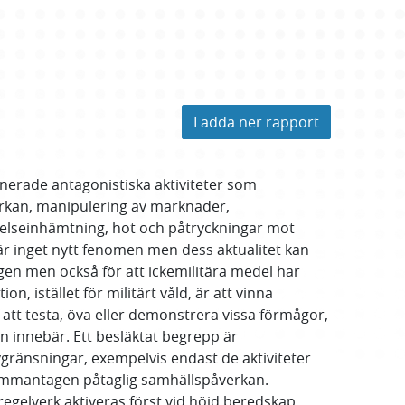
Ladda ner rapport
inerade antagonistiska aktiviteter som
verkan, manipulering av marknader,
ttelseinhämtning, hot och påtryckningar mot
 är inget nytt fenomen men dess aktualitet kan
gen men också för att ickemilitära medel har
n, istället för militärt våld, är att vinna
 att testa, öva eller demonstrera vissa förmågor,
on innebär. Ett besläktat begrepp är
gränsningar, exempelvis endast de aktiviteter
sammantagen påtaglig samhällspåverkan.
egelverk aktiveras först vid höjd beredskap.