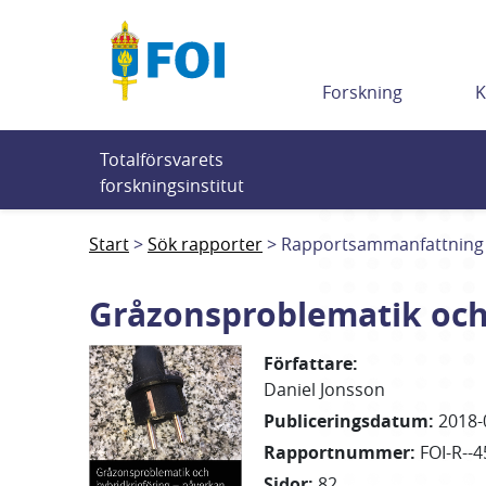
Till innehållet
Forskning
K
Totalförsvarets 
forskningsinstitut
Start
Sök rapporter
Rapportsammanfattning
Gråzonsproblematik och 
Författare
:
Daniel
Jonsson
Publiceringsdatum
:
2018-
Rapportnummer
:
FOI-R--4
Sidor
:
82