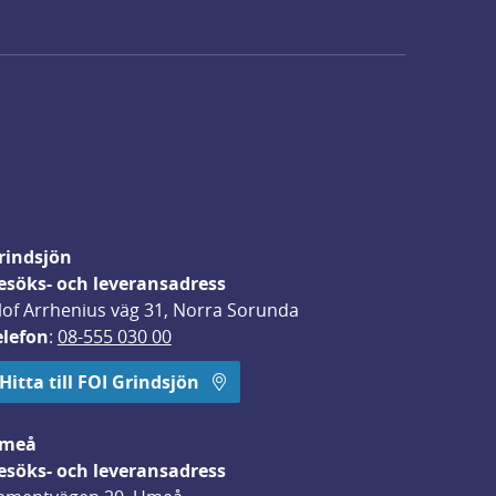
rindsjön
esöks- och leveransadress
lof Arrhenius väg 31, Norra Sorunda
elefon
: 
08-555 030 00
Hitta till FOI Grindsjön
meå
esöks- och leveransadress