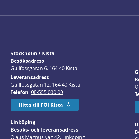
Stockholm / Kista
Besöksadress
Gullfossgatan 6, 164 40 Kista
G
Leveransadress
B
Gullfossgatan 12, 164 40 Kista
O
Telefon
: 
08-555 030 00
T
Hitta till FOI Kista
Linköping
U
Besöks- och leveransadress
B
Olaus Magnus väg 42, Linköping