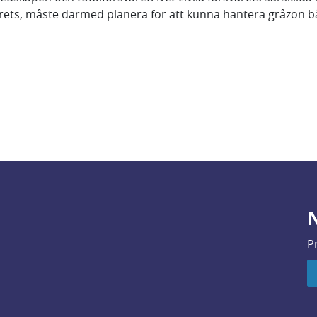
svarets, måste därmed planera för att kunna hantera gråzon 
N
P