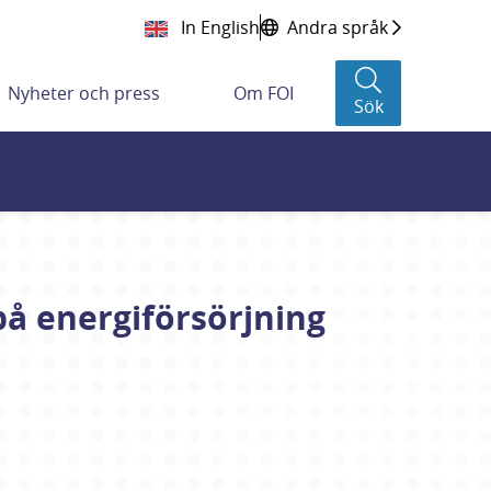
In English
Andra språk
Nyheter och press
Om FOI
Sök
å energiförsörjning