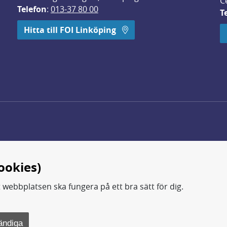
C
Telefon
: 
013-37 80 00
T
 öppnas i nytt fönster.
Hitta till FOI Linköping
ookies)
t webbplatsen ska fungera på ett bra sätt för dig.
d.
ning, metod- och teknikutveckling samt analyser och studie
ändiga