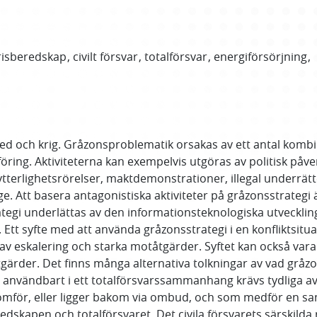
risberedskap
civilt försvar
totalförsvar
energiförsörjning
red och krig. Gråzonsproblematik orsakas av ett antal komb
föring. Aktiviteterna kan exempelvis utgöras av politisk på
 ytterlighetsrörelser, maktdemonstrationer, illegal underrä
e. Att basera antagonistiska aktiviteter på gråzonsstrategi
ategi underlättas av den informationsteknologiska utvecklin
Ett syfte med att använda gråzonsstrategi i en konfliktsituatio
av eskalering och starka motåtgärder. Syftet kan också vara
åtgärder. Det finns många alternativa tolkningar av vad gråz
användbart i ett totalförsvarssammanhang krävs tydliga av
nomför, eller ligger bakom via ombud, och som medför en 
skapen och totalförsvaret. Det civila försvarets särskilda r