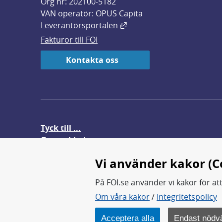
Org nr: 202100-5182
VAN operatör: OPUS Capita
Länk till annan webbplats,
Leverantörsportalen
Fakturor till FOI
Kontakta oss
Tyck till ...
Om webbplatsen
FOI-anställd i utlandet
Vi använder kakor (C
På FOI.se använder vi kakor för at
Om våra kakor
/
Integritetspolicy
FOI forskar för en säkrare värl
FOI:s kärnverksamhet är forsk
Acceptera alla
Endast nödv