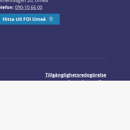
ementvägen 20, Umeå
elefon
: 
090-10 66 00
Hitta till FOI Umeå
Tillgänglighetsredogörelse
Integritetspolicy
Om våra kakor
r.