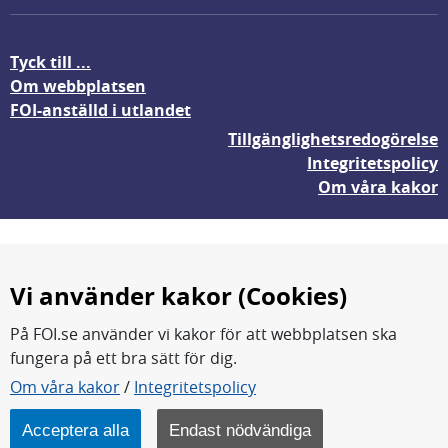
Tyck till ...
Om webbplatsen
FOI-anställd i utlandet
Tillgänglighetsredogörelse
Integritetspolicy
Om våra kakor
Vi använder kakor (Cookies)
På FOI.se använder vi kakor för att webbplatsen ska
fungera på ett bra sätt för dig.
FOI forskar för en säkrare värld.
Om våra kakor
/
Integritetspolicy
FOI:s kärnverksamhet är forskning, metod- och
teknikutveckling samt analyser och studier.
Acceptera alla
Endast nödvändiga
Myndigheten ligger under Försvarsdepartementet.