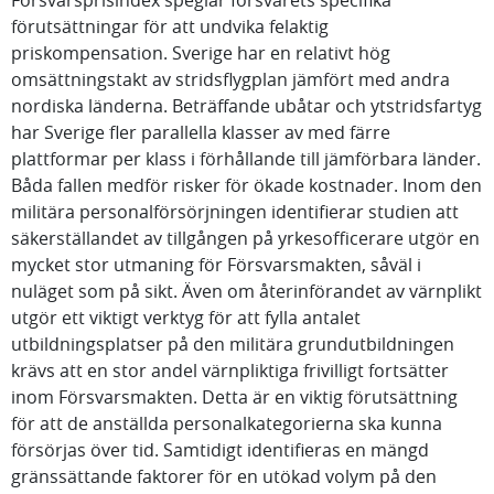
Försvarsprisindex speglar försvarets specifika
förutsättningar för att undvika felaktig
priskompensation. Sverige har en relativt hög
omsättningstakt av stridsflygplan jämfört med andra
nordiska länderna. Beträffande ubåtar och ytstridsfartyg
har Sverige fler parallella klasser av med färre
plattformar per klass i förhållande till jämförbara länder.
Båda fallen medför risker för ökade kostnader. Inom den
militära personalförsörjningen identifierar studien att
säkerställandet av tillgången på yrkesofficerare utgör en
mycket stor utmaning för Försvarsmakten, såväl i
nuläget som på sikt. Även om återinförandet av värnplikt
utgör ett viktigt verktyg för att fylla antalet
utbildningsplatser på den militära grundutbildningen
krävs att en stor andel värnpliktiga frivilligt fortsätter
inom Försvarsmakten. Detta är en viktig förutsättning
för att de anställda personalkategorierna ska kunna
försörjas över tid. Samtidigt identifieras en mängd
gränssättande faktorer för en utökad volym på den