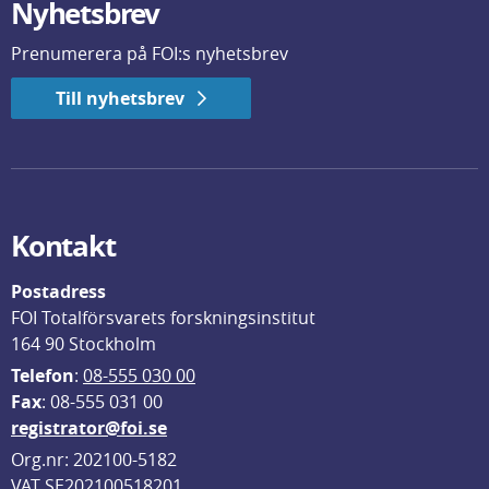
Nyhetsbrev
Prenumerera på FOI:s nyhetsbrev
Till nyhetsbrev
Kontakt
Postadress
FOI Totalförsvarets forskningsinstitut
164 90 Stockholm
Telefon
: 
08-555 030 00
F
ax
: 08-555 031 00
registrator@foi.se
Org.nr: 202100-5182
VAT SE202100518201