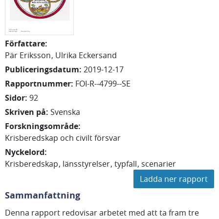
Författare
:
Pär
Eriksson
Ulrika
Eckersand
Publiceringsdatum
:
2019-12-17
Rapportnummer
:
FOI-R--4799--SE
Sidor
:
92
Skriven på
:
Svenska
Forskningsområde
:
Krisberedskap och civilt försvar
Nyckelord
:
Krisberedskap
länsstyrelser
typfall
scenarier
Ladda ner rapport
Sammanfattning
Denna rapport redovisar arbetet med att ta fram tre