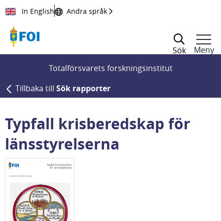
Till innehållet
In English
Andra språk
Meny
Sök
Totalförsvarets forskningsinstitut
Tillbaka till
Sök rapporter
Typfall krisberedskap för
länsstyrelserna