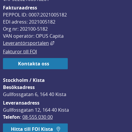
Fakturaadress
PEPPOL ID: 0007:2021005182
EDI adress: 2021005182
Org nr: 202100-5182
VAN operatör: OPUS Capita
Länk till annan webbplats, öppnas i
Leverantörsportalen
Fakturor till FOI
Kontakta oss
Stockholm / Kista
Besöksadress
Gullfossgatan 6, 164 40 Kista
Leveransadress
Gullfossgatan 12, 164 40 Kista
Telefon
: 
08-555 030 00
Hitta till FOI Kista