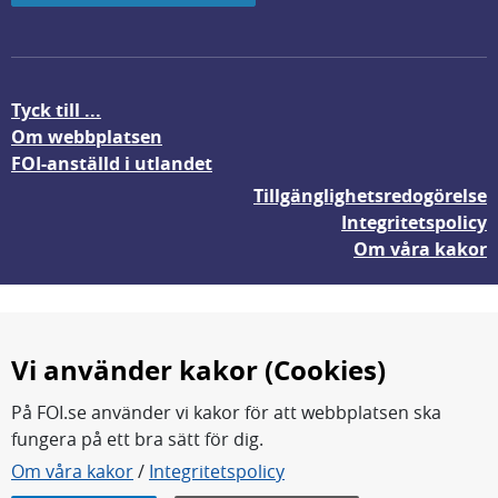
Tyck till ...
Om webbplatsen
FOI-anställd i utlandet
Tillgänglighetsredogörelse
Integritetspolicy
Om våra kakor
Vi använder kakor (Cookies)
På FOI.se använder vi kakor för att webbplatsen ska
fungera på ett bra sätt för dig.
FOI forskar för en säkrare värld.
Om våra kakor
/
Integritetspolicy
FOI:s kärnverksamhet är forskning, metod- och