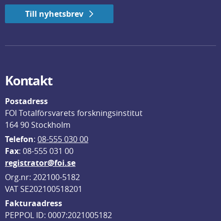
Till nyhetsbrev
Kontakt
Postadress
FOI Totalförsvarets forskningsinstitut
164 90 Stockholm
Telefon
: 
08-555 030 00
F
ax
: 08-555 031 00
registrator@foi.se
Org.nr: 202100-5182
VAT SE202100518201
Fakturaadress
PEPPOL ID: 0007:2021005182