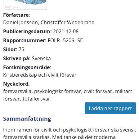
Författare
:
Daniel
Jonsson
Christoffer
Wedebrand
Publiceringsdatum
:
2021-12-08
Rapportnummer
:
FOI-R--5206--SE
Sidor
:
75
Skriven på
:
Svenska
Forskningsområde
:
Krisberedskap och civilt försvar
Nyckelord
:
försvarsvilja
psykologiskt försvar
civilt försvar
militärt
försvar
totalförsvar
Ladda ner rapport
Sammanfattning
Inom ramen för civilt och psykologiskt försvar ska svensk
försvarsvilja stärkas. Med tanke på det moderna