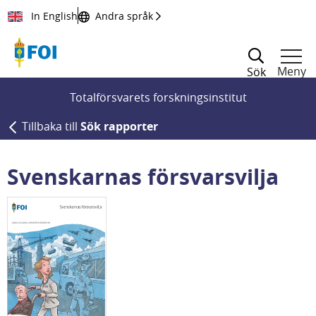
Till innehållet
In English
Andra språk
Meny
Sök
Totalförsvarets forskningsinstitut
Tillbaka till
Sök rapporter
Svenskarnas försvarsvilja