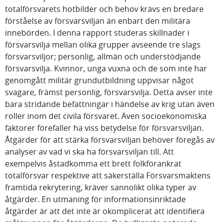
totalförsvarets hotbilder och behov krävs en bredare
förståelse av försvarsviljan än enbart den militära
innebörden. I denna rapport studeras skillnader i
försvarsvilja mellan olika grupper avseende tre slags
försvarsviljor; personlig, allmän och understödjande
försvarsvilja. Kvinnor, unga vuxna och de som inte har
genomgått militär grundutbildning uppvisar något
svagare, främst personlig, försvarsvilja. Detta avser inte
bara stridande befattningar i händelse av krig utan även
roller inom det civila försvaret. Även socioekonomiska
faktorer förefaller ha viss betydelse för försvarsviljan.
Åtgärder för att stärka försvarsviljan behöver föregås av
analyser av vad vi ska ha försvarsviljan till. Att
exempelvis åstadkomma ett brett folkförankrat
totalförsvar respektive att säkerställa Försvarsmaktens
framtida rekrytering, kräver sannolikt olika typer av
åtgärder. En utmaning för informationsinriktade
åtgärder är att det inte är okomplicerat att identifiera