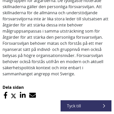
målgruppen för åtgärderna. De tydligaste noterade
skillnaderna gäller den personliga försvarsviljan. Att
skillnaderna för de allmänna och understödjande
försvarsviljorna inte är lika stora leder till slutsatsen att
åtgärder för att stärka dessa inte behöver
målgruppsanpassas i samma utsträckning som för
åtgärder för att stärka den personliga försvarsviljan.
Försvarsviljan behöver mätas och förstås på ett mer
nyanserat sätt på individ- och gruppnivå men också
belysas på högre organisationsnivåer. Försvarsviljan
behöver också förstås utifrån en modern och aktuell
säkerhetspolitisk kontext och inte enbart i
sammanhanget angrepp mot Sverige.
Dela sidan
Tyck till