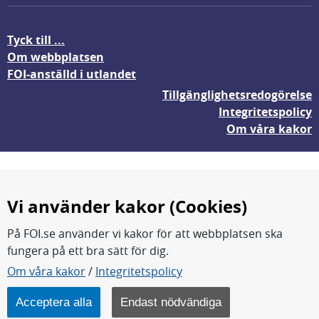
Tyck till ...
Om webbplatsen
FOI-anställd i utlandet
Tillgänglighetsredogörelse
Integritetspolicy
Om våra kakor
Vi använder kakor (Cookies)
På FOI.se använder vi kakor för att webbplatsen ska
fungera på ett bra sätt för dig.
FOI forskar för en säkrare värld.
Om våra kakor
/
Integritetspolicy
FOI:s kärnverksamhet är forskning, metod- och
teknikutveckling samt analyser och studier.
Acceptera alla
Endast nödvändiga
Myndigheten ligger under Försvarsdepartementet.