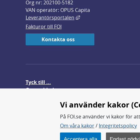
Org nr: 202100-5182
VAN operatör: OPUS Capita
Länk till annan webbplats,
Leverantörsportalen
Fakturor till FOI
Kontakta oss
Tyck till ...
Om webbplatsen
FOI-anställd i utlandet
Vi använder kakor (C
På FOI.se använder vi kakor för at
Om våra kakor
/
Integritetspolicy
FOI forskar för en säkrare värl
FOI:s kärnverksamhet är forsk
Acceptera alla
Endast nödv