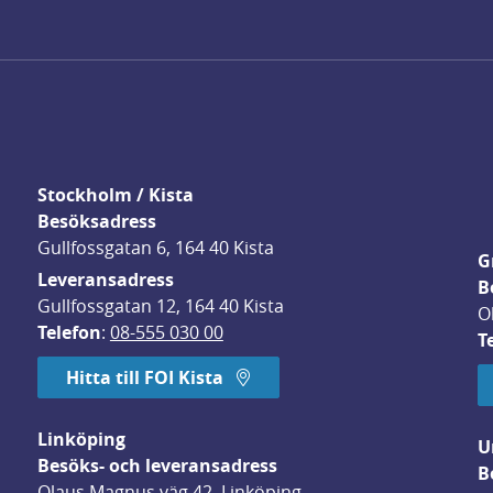
Stockholm / Kista
Besöksadress
Gullfossgatan 6, 164 40 Kista
G
Leveransadress
B
Gullfossgatan 12, 164 40 Kista
O
Telefon
: 
08-555 030 00
T
Hitta till FOI Kista
Linköping
U
Besöks- och leveransadress
B
Olaus Magnus väg 42, Linköping