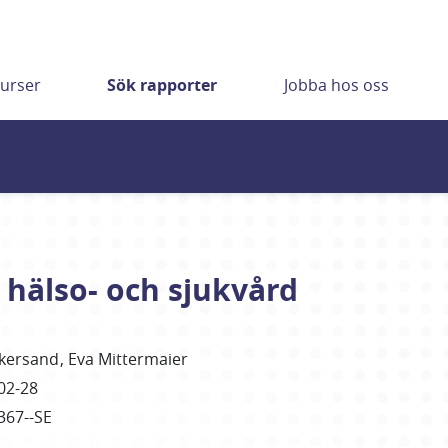
urser
Sök rapporter
Jobba hos oss
i hälso- och sjukvård
kersand
Eva
Mittermaier
02-28
367--SE