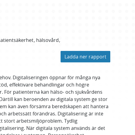
atientsäkerhet
hälsovård
Ladda ner rapport
ehov. Digitaliseringen öppnar för många nya
stöd, effektivare behandlingar och högre
ar. För patienterna kan hälso- och sjukvårdens
Därtill kan beroenden av digitala system ge stor
ystem kan även försämra beredskapen att hantera
och arbetssätt förändras. Digitalisering är inte
tt stort arbetsmiljöproblem. Tydlig
gitalisering. När digitala system används är det