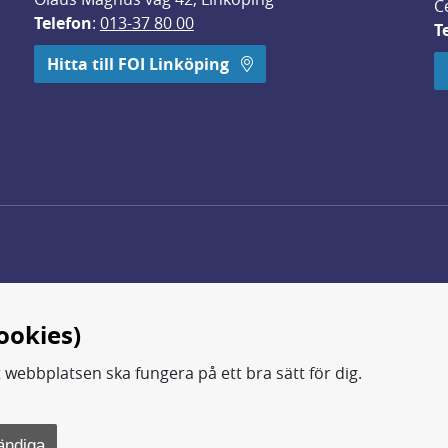
C
Telefon
: 
013-37 80 00
T
 öppnas i nytt fönster.
Hitta till FOI Linköping
ookies)
t webbplatsen ska fungera på ett bra sätt för dig.
d.
ning, metod- och teknikutveckling samt analyser och studie
ändiga