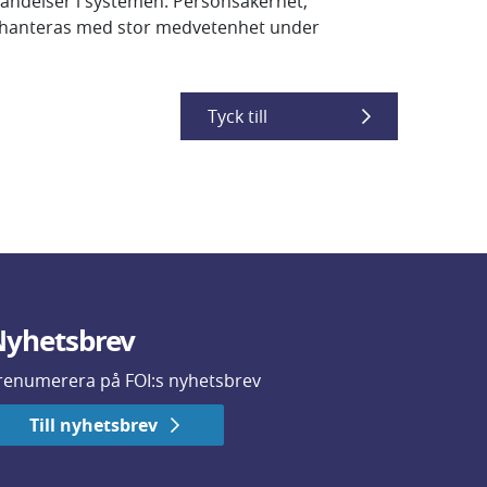
händelser i systemen. Personsäkerhet,
e hanteras med stor medvetenhet under
Tyck till
yhetsbrev
renumerera på FOI:s nyhetsbrev
Till nyhetsbrev