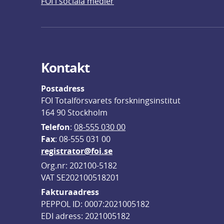
FOI i sociala medier
Kontakt
Postadress
FOI Totalförsvarets forskningsinstitut
164 90 Stockholm
Telefon
: 
08-555 030 00
F
ax
: 08-555 031 00
registrator@foi.se
Org.nr: 202100-5182
VAT SE202100518201
Fakturaadress
PEPPOL ID: 0007:2021005182
EDI adress: 2021005182