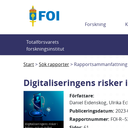
Till innehållet
Forskning
K
Totalförsvarets 
forskningsinstitut
Start
Sök rapporter
Rapportsammanfattning
Digitaliseringens risker 
Författare
:
Daniel
Eidenskog
Ulrika
Ec
Publiceringsdatum
:
2023-
Rapportnummer
:
FOI-R--5
Sidor
:
61