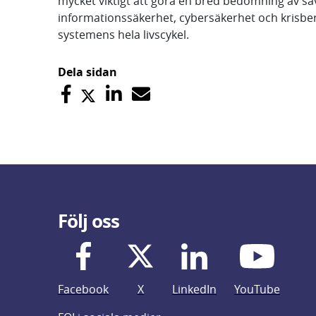
mycket viktigt att göra en bred bedömning av s
informationssäkerhet, cybersäkerhet och krisb
systemens hela livscykel.
Dela sidan
Följ oss
Facebook
X
LinkedIn
YouTube