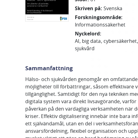
Skriven på
:
Svenska
Forskningsområde
:
Informationssäkerhet
Nyckelord
:
AI
big data
cybersäkerhet
sjukvård
Sammanfattning
Hälso- och sjukvården genomgår en omfattande o
möjligheter till förbättringar, såsom effektivare
tillgänglighet. Samtidigt för den nya tekniken me
digitala system vara direkt livsavgörande, varfö
påverkan på den vardagliga verksamheten när des
kriser. Effektiv digitalisering innebär inte bara 
ett självändamål, utan en del i verksamhetsförän
ansvarsfördelning, flexibel organisation och uppl