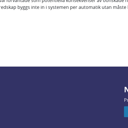
åväl förväntade som potentiella konsekvenser av oönskade 
eredskap byggs inte in i systemen per automatik utan måst
N
P