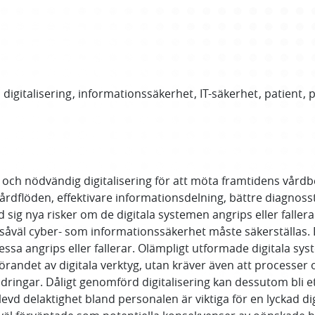
digitalisering
informationssäkerhet
IT-säkerhet
patient
p
ch nödvändig digitalisering för att möta framtidens vårdb
 vårdflöden, effektivare informationsdelning, bättre diagnos
d sig nya risker om de digitala systemen angrips eller faller
r såväl cyber- som informationssäkerhet måste säkerställas. 
sa angrips eller fallerar. Olämpligt utformade digitala s
införandet av digitala verktyg, utan kräver även att processer 
dringar. Dåligt genomförd digitalisering kan dessutom bli e
evd delaktighet bland personalen är viktiga för en lyckad di