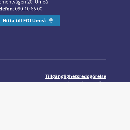
ementvägen 20, Umeå
elefon
: 
090-10 66 00
Hitta till FOI Umeå
Tillgänglighetsredogörelse
Integritetspolicy
Om våra kakor
r.