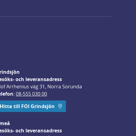
rindsjön
esöks- och leveransadress
lof Arrhenius väg 31, Norra Sorunda
elefon
: 
08-555 030 00
Hitta till FOI Grindsjön
meå
esöks- och leveransadress