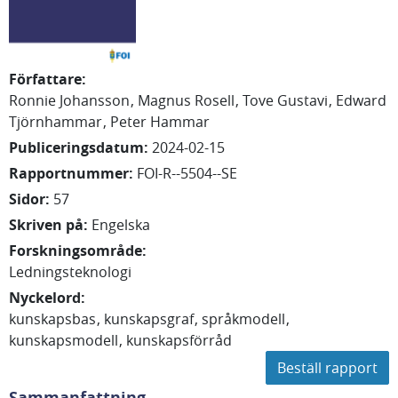
Författare
:
Ronnie
Johansson
Magnus
Rosell
Tove
Gustavi
Edward
Tjörnhammar
Peter
Hammar
Publiceringsdatum
:
2024-02-15
Rapportnummer
:
FOI-R--5504--SE
Sidor
:
57
Skriven på
:
Engelska
Forskningsområde
:
Ledningsteknologi
Nyckelord
:
kunskapsbas
kunskapsgraf
språkmodell
kunskapsmodell
kunskapsförråd
Beställ rapport
Sammanfattning