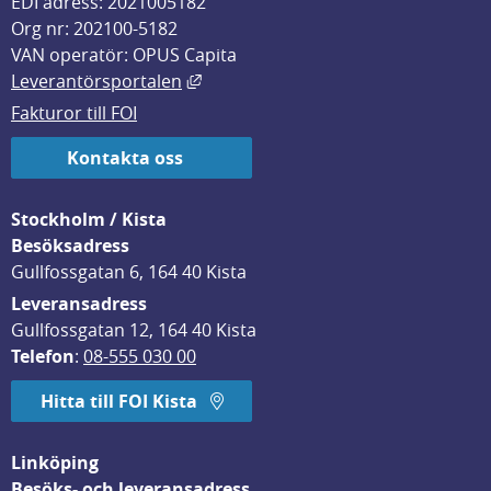
EDI adress: 2021005182
Org nr: 202100-5182
VAN operatör: OPUS Capita
Länk till annan webbplats, öppnas i
Leverantörsportalen
Fakturor till FOI
Kontakta oss
Stockholm / Kista
Besöksadress
Gullfossgatan 6, 164 40 Kista
Leveransadress
Gullfossgatan 12, 164 40 Kista
Telefon
: 
08-555 030 00
Hitta till FOI Kista
Linköping
Besöks- och leveransadress