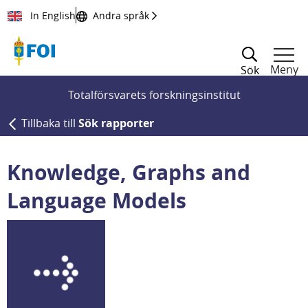
Till innehållet
In English
Andra språk
Meny
Sök
Totalförsvarets forskningsinstitut
Tillbaka till
Sök rapporter
Knowledge, Graphs and
Language Models