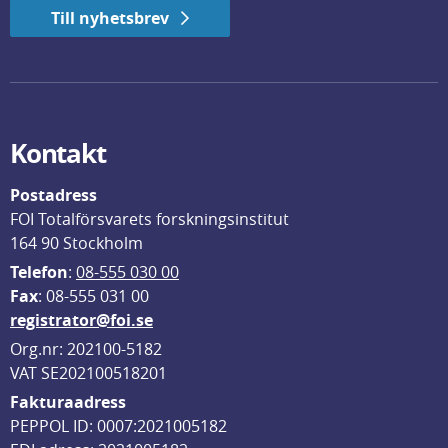
Till nyhetsbrev
Kontakt
Postadress
FOI Totalförsvarets forskningsinstitut
164 90 Stockholm
Telefon
: 
08-555 030 00
F
ax
: 08-555 031 00
registrator@foi.se
Org.nr: 202100-5182
VAT SE202100518201
Fakturaadress
PEPPOL ID: 0007:2021005182