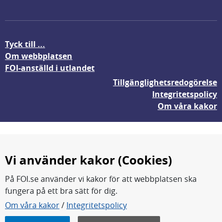
Tyck till ...
Om webbplatsen
FOI-anställd i utlandet
Tillgänglighetsredogörelse
Integritetspolicy
Om våra kakor
Vi använder kakor (Cookies)
På FOI.se använder vi kakor för att webbplatsen ska
fungera på ett bra sätt för dig.
FOI forskar för en säkrare värld.
Om våra kakor
/
Integritetspolicy
FOI:s kärnverksamhet är forskning, metod- och