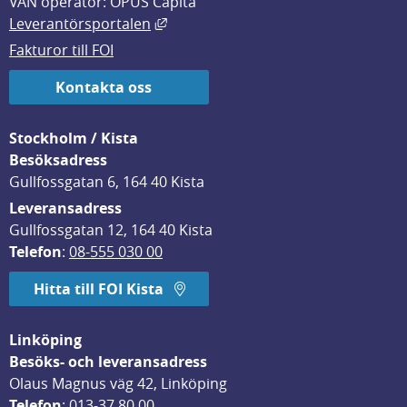
VAN operatör: OPUS Capita
Länk till annan webbplats, öppnas i
Leverantörsportalen
Fakturor till FOI
Kontakta oss
Stockholm / Kista
Besöksadress
Gullfossgatan 6, 164 40 Kista
Leveransadress
Gullfossgatan 12, 164 40 Kista
Telefon
: 
08-555 030 00
Hitta till FOI Kista
Linköping
Besöks- och leveransadress
Olaus Magnus väg 42, Linköping
Telefon
: 
013-37 80 00