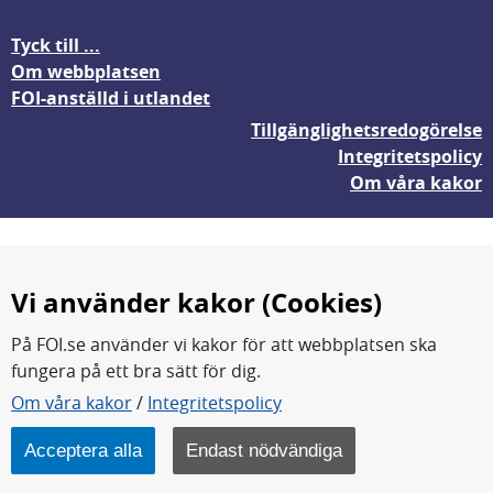
Tyck till ...
Om webbplatsen
FOI-anställd i utlandet
Tillgänglighetsredogörelse
Integritetspolicy
Om våra kakor
Vi använder kakor (Cookies)
På FOI.se använder vi kakor för att webbplatsen ska
fungera på ett bra sätt för dig.
FOI forskar för en säkrare värld.
Om våra kakor
/
Integritetspolicy
FOI:s kärnverksamhet är forskning, metod- och
teknikutveckling samt analyser och studier.
Acceptera alla
Endast nödvändiga
Myndigheten ligger under Försvarsdepartementet.