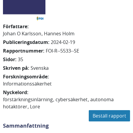
Författare
:
Johan O
Karlsson
Hannes
Holm
Publiceringsdatum
:
2024-02-19
Rapportnummer
:
FOI-R--5533--SE
Sidor
:
35
Skriven på
:
Svenska
Forskningsområde
:
Informationssäkerhet
Nyckelord
:
förstärkningsinlärning
cybersäkerhet
autonoma
hotaktörer
Lore
Beställ rapport
Sammanfattning