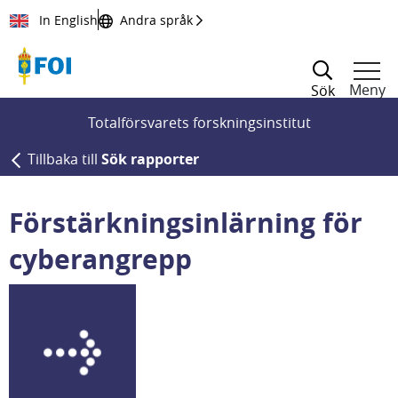
Till innehållet
In English
Andra språk
Meny
Sök
Totalförsvarets forskningsinstitut
Tillbaka till
Sök rapporter
Förstärkningsinlärning för
cyberangrepp