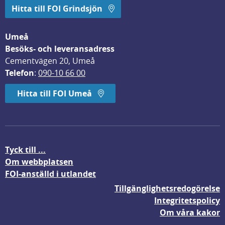
Hitta till FOI Grindsjön
Umeå
Besöks- och leveransadress
Cementvägen 20, Umeå
Telefon
: 
090-10 66 00
Hitta till FOI Umeå
Tyck till ...
Om webbplatsen
FOI-anställd i utlandet
Tillgänglighetsredogörelse
Integritetspolicy
Om våra kakor