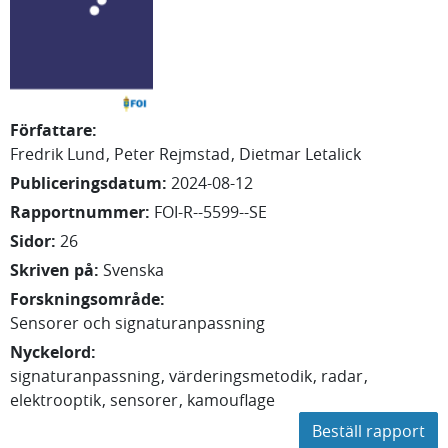
Författare
:
Fredrik
Lund
Peter
Rejmstad
Dietmar
Letalick
Publiceringsdatum
:
2024-08-12
Rapportnummer
:
FOI-R--5599--SE
Sidor
:
26
Skriven på
:
Svenska
Forskningsområde
:
Sensorer och signaturanpassning
Nyckelord
:
signaturanpassning
värderingsmetodik
radar
elektrooptik
sensorer
kamouflage
Beställ rapport