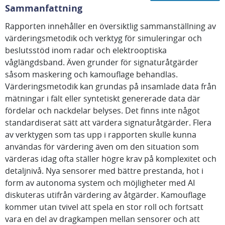
Sammanfattning
Rapporten innehåller en översiktlig sammanställning av
värderingsmetodik och verktyg för simuleringar och
beslutsstöd inom radar och elektrooptiska
våglängdsband. Även grunder för signaturåtgärder
såsom maskering och kamouflage behandlas.
Värderingsmetodik kan grundas på insamlade data från
mätningar i fält eller syntetiskt genererade data där
fördelar och nackdelar belyses. Det finns inte något
standardiserat sätt att värdera signaturåtgärder. Flera
av verktygen som tas upp i rapporten skulle kunna
användas för värdering även om den situation som
värderas idag ofta ställer högre krav på komplexitet och
detaljnivå. Nya sensorer med bättre prestanda, hot i
form av autonoma system och möjligheter med AI
diskuteras utifrån värdering av åtgärder. Kamouflage
kommer utan tvivel att spela en stor roll och fortsatt
vara en del av dragkampen mellan sensorer och att