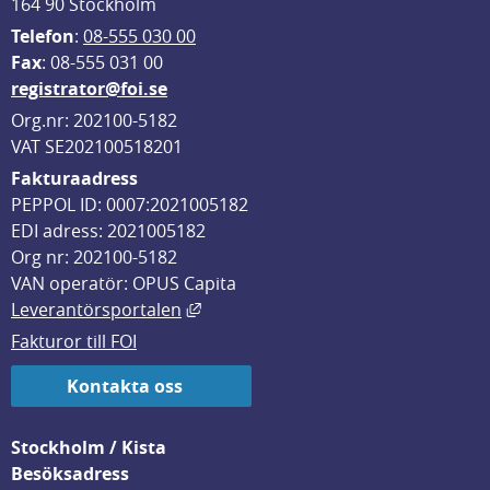
164 90 Stockholm
Telefon
: 
08-555 030 00
F
ax
: 08-555 031 00
registrator@foi.se
Org.nr: 202100-5182
VAT SE202100518201
Fakturaadress
PEPPOL ID: 0007:2021005182
EDI adress: 2021005182
Org nr: 202100-5182
VAN operatör: OPUS Capita
Länk till annan webbplats, öppnas i
Leverantörsportalen
Fakturor till FOI
Kontakta oss
Stockholm / Kista
Besöksadress