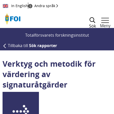
Till innehållet
In English
Andra språk
Meny
Sök
Totalförsvarets forskningsinstitut
Tillbaka till
Sök rapporter
Verktyg och metodik för
värdering av
signaturåtgärder