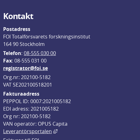
Kontakt
Postadress
FOI Totalförsvarets forskningsinstitut
164 90 Stockholm
Telefon
: 
08-555 030 00
F
ax
: 08-555 031 00
registrator@foi.se
Org.nr: 202100-5182
VAT SE202100518201
Fakturaadress
PEPPOL ID: 0007:2021005182
EDI adress: 2021005182
Org nr: 202100-5182
VAN operatör: OPUS Capita
Länk till annan webbplats, öppnas i
Leverantörsportalen