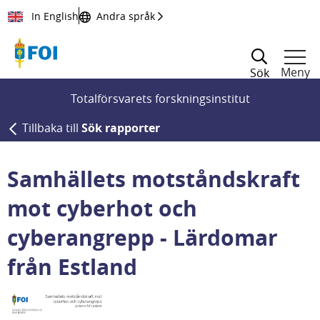
Till innehållet
In English
Andra språk
Meny
Sök
Totalförsvarets forskningsinstitut
Tillbaka till
Sök rapporter
Samhällets motståndskraft
mot cyberhot och
cyberangrepp - Lärdomar
från Estland