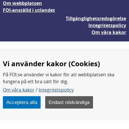
Om webbplatsen
FOI-anställd i utlandet
Tillgänglighetsredogörelse
Integritetspolicy
Om våra kakor
Vi använder kakor (Cookies)
På FOI.se använder vi kakor för att webbplatsen ska
fungera på ett bra sätt för dig.
FOI forskar för en säkrare värld.
Om våra kakor
/
Integritetspolicy
FOI:s kärnverksamhet är forskning, metod- och
teknikutveckling samt analyser och studier.
Acceptera alla
Endast nödvändiga
Myndigheten ligger under Försvarsdepartementet.