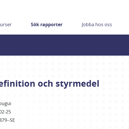
urser
Sök rapporter
Jobba hos oss
finition och styrmedel
ougui
02-25
879--SE