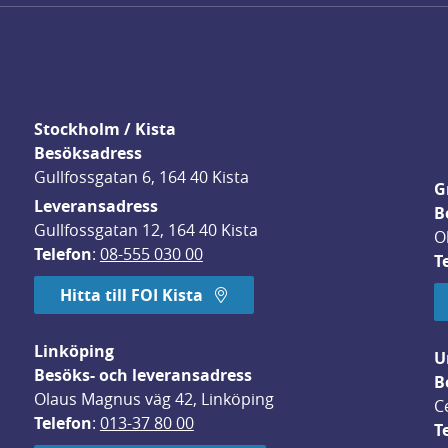
Stockholm / Kista
Besöksadress
Gullfossgatan 6, 164 40 Kista
G
Leveransadress
B
Gullfossgatan 12, 164 40 Kista
O
Telefon
: 
08-555 030 00
T
Hitta till FOI Kista
Linköping
U
Besöks- och leveransadress
B
Olaus Magnus väg 42, Linköping
C
Telefon
: 
013-37 80 00
T