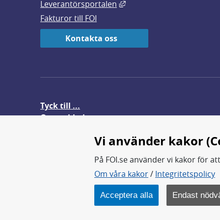
Länk till annan webbplats,
Leverantörsportalen
Fakturor till FOI
Kontakta oss
Tyck till ...
Om webbplatsen
FOI-anställd i utlandet
Vi använder kakor (C
På FOI.se använder vi kakor för at
Om våra kakor
/
Integritetspolicy
FOI forskar för en säkrare värl
FOI:s kärnverksamhet är forsk
Acceptera alla
Endast nödv
Myndigheten ligger under Fö