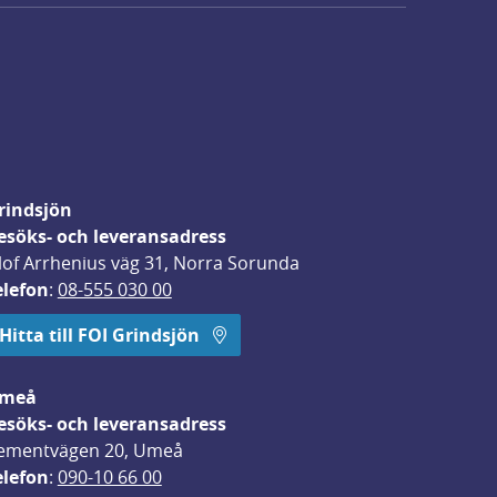
rindsjön
esöks- och leveransadress
lof Arrhenius väg 31, Norra Sorunda
elefon
: 
08-555 030 00
Hitta till FOI Grindsjön
meå
esöks- och leveransadress
ementvägen 20, Umeå
elefon
: 
090-10 66 00