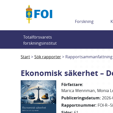
Till innehållet
Forskning
K
Totalförsvarets 
forskningsinstitut
Start
Sök rapporter
Rapportsammanfattning
Ekonomisk säkerhet – De
Författare
:
Marica
Wennman
Monia
L
Publiceringsdatum
:
2026-
Rapportnummer
:
FOI-R--5
Sidor
:
61