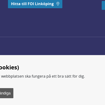
 öppnas i nytt fönster.
Hitta till FOI Linköping
ookies)
t webbplatsen ska fungera på ett bra sätt för dig.
d.
ning, metod- och teknikutveckling samt analyser och studie
ändiga
rsvarsdepartementet.