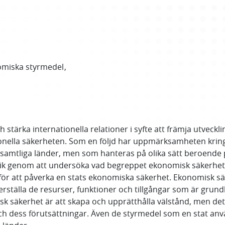
miska styrmedel
ch stärka internationella relationer i syfte att främja utveckl
ionella säkerheten. Som en följd har uppmärksamheten krin
samtliga länder, men som hanteras på olika sätt beroende på
k genom att undersöka vad begreppet ekonomisk säkerhet i
för att påverka en stats ekonomiska säkerhet. Ekonomisk sä
rställa de resurser, funktioner och tillgångar som är grun
kerhet är att skapa och upprätthålla välstånd, men det är
t och dess förutsättningar. Även de styrmedel som en stat 