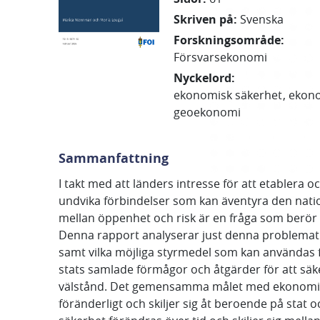
Skriven på
:
Svenska
Forskningsområde
:
Försvarsekonomi
Nyckelord
:
ekonomisk säkerhet
ekono
geoekonomi
Sammanfattning
I takt med att länders intresse för att etablera o
undvika förbindelser som kan äventyra den nat
mellan öppenhet och risk är en fråga som berör 
Denna rapport analyserar just denna problemati
samt vilka möjliga styrmedel som kan användas 
stats samlade förmågor och åtgärder för att säke
välstånd. Det gemensamma målet med ekonomisk sä
föränderligt och skiljer sig åt beroende på sta