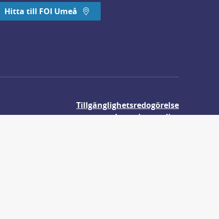
Hitta till FOI Umeå
Tillgänglighetsredogörelse
Integritetspolicy
Om våra kakor
r.