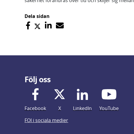
säkerhet förändras över tid och skiljer sig mellan
Dela sidan
Följ oss
Facebook
X
LinkedIn
YouTube
FOI i sociala medier