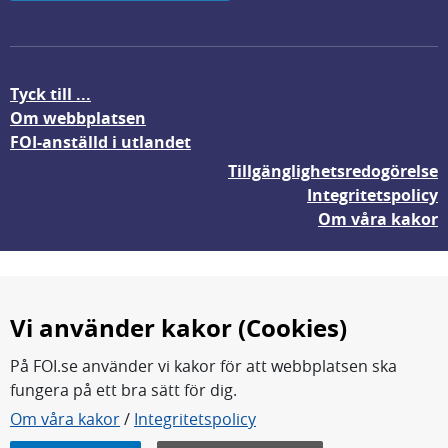
Tyck till ...
Om webbplatsen
FOI-anställd i utlandet
Tillgänglighetsredogörelse
Integritetspolicy
Om våra kakor
Vi använder kakor (Cookies)
På FOI.se använder vi kakor för att webbplatsen ska
fungera på ett bra sätt för dig.
FOI forskar för en säkrare värld.
Om våra kakor
/
Integritetspolicy
FOI:s kärnverksamhet är forskning, metod- och