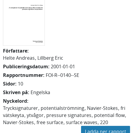
Författare
:
Helte Andreas
Lillberg Eric
Publiceringsdatum
:
2001-01-01
Rapportnummer
:
FOI-R--0140--SE
Sidor
:
10
Skriven på
:
Engelska
Nyckelord
:
Trycksignaturer
potentialströmning
Navier-Stokes
fri
vätskeyta
ytvågor
pressure signatures
potential flow
Navier-Stokes
free surface
surface waves
220
Ladda ner rapport