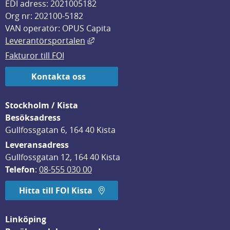
EDI adress: 2021005182
Org nr: 202100-5182
VAN operatör: OPUS Capita
Länk till annan webbplats, öppnas i
Leverantörsportalen
Fakturor till FOI
Kontakta oss
Stockholm / Kista
Besöksadress
Gullfossgatan 6, 164 40 Kista
Leveransadress
Gullfossgatan 12, 164 40 Kista
Telefon
: 
08-555 030 00
Hitta till FOI Kista
Linköping