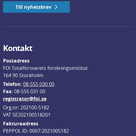
Till nyhetsbrev
Kontakt
Postadress
FOI Totalförsvarets forskningsinstitut
164 90 Stockholm
Telefon
: 
08-555 030 00
F
ax
: 08-555 031 00
registrator@foi.se
Org.nr: 202100-5182
VAT SE202100518201
Fakturaadress
PEPPOL ID: 0007:2021005182