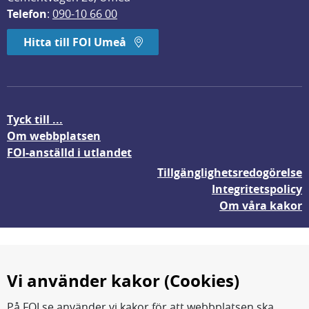
Telefon
: 
090-10 66 00
Hitta till FOI Umeå
Tyck till ...
Om webbplatsen
FOI-anställd i utlandet
Tillgänglighetsredogörelse
Integritetspolicy
Om våra kakor
Vi använder kakor (Cookies)
På FOI.se använder vi kakor för att webbplatsen ska