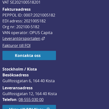
VAT SE202100518201
Fakturaadress
PEPPOL ID: 0007:2021005182
EDI adress: 2021005182
Org nr: 202100-5182
VAN operatör: OPUS Capita
Länk till annan webbplats, öppnas i
Leverantörsportalen
Fakturor till FOI
Kontakta oss
Stockholm / Kista
Besöksadress
Gullfossgatan 6, 164 40 Kista
Leveransadress
Gullfossgatan 12, 164 40 Kista
Telefon
: 
08-555 030 00