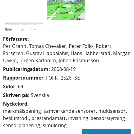
Författare
:
Per Grahn
Tomas Chevalier
Peter Follo
Robert
Forsgren
Gustav Happalahit
Hans Habberstad
Morgan
Ulvklo
Jörgen Karlholm
Johan Rasmusson
Publiceringsdatum
:
2008-08-19
Rapportnummer
:
FOI-R--2526--SE
Sidor
:
64
Skriven på
:
Svenska
Nyckelord
:
markmålspaning
samverkande sensorer
multisensor
beslutstöd
prestandamått
invisning
sensorstyrning
sensorplanering
simulering