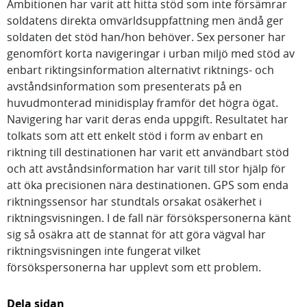
Ambitionen har varit att hitta stöd som inte försämrar
soldatens direkta omvärldsuppfattning men ändå ger
soldaten det stöd han/hon behöver. Sex personer har
genomfört korta navigeringar i urban miljö med stöd av
enbart riktingsinformation alternativt riktnings- och
avståndsinformation som presenterats på en
huvudmonterad minidisplay framför det högra ögat.
Navigering har varit deras enda uppgift. Resultatet har
tolkats som att ett enkelt stöd i form av enbart en
riktning till destinationen har varit ett användbart stöd
och att avståndsinformation har varit till stor hjälp för
att öka precisionen nära destinationen. GPS som enda
riktningssensor har stundtals orsakat osäkerhet i
riktningsvisningen. I de fall när försökspersonerna känt
sig så osäkra att de stannat för att göra vägval har
riktningsvisningen inte fungerat vilket
försökspersonerna har upplevt som ett problem.
Dela sidan