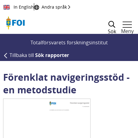
Till innehållet
In English
Andra språk
Meny
Sök
Totalförsvarets forskningsinstitut
Tillbaka till
Sök rapporter
Förenklat navigeringsstöd -
en metodstudie