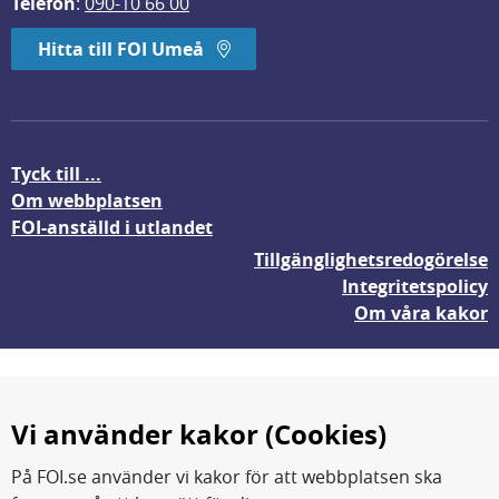
Telefon
: 
090-10 66 00
Hitta till FOI Umeå
Tyck till ...
Om webbplatsen
FOI-anställd i utlandet
Tillgänglighetsredogörelse
Integritetspolicy
Om våra kakor
Vi använder kakor (Cookies)
På FOI.se använder vi kakor för att webbplatsen ska