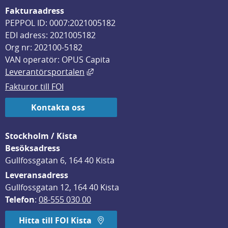
Fakturaadress
PEPPOL ID: 0007:2021005182
EDI adress: 2021005182
Org nr: 202100-5182
VAN operatör: OPUS Capita
Länk till annan webbplats, öppnas i
Leverantörsportalen
Fakturor till FOI
Kontakta oss
Stockholm / Kista
Besöksadress
Gullfossgatan 6, 164 40 Kista
Leveransadress
Gullfossgatan 12, 164 40 Kista
Telefon
: 
08-555 030 00
Hitta till FOI Kista