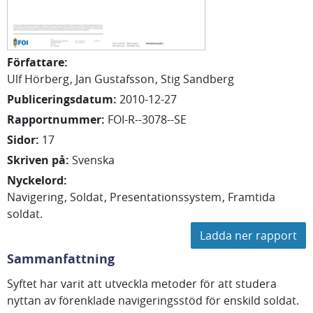
Författare
:
Ulf
Hörberg
Jan
Gustafsson
Stig
Sandberg
Publiceringsdatum
:
2010-12-27
Rapportnummer
:
FOI-R--3078--SE
Sidor
:
17
Skriven på
:
Svenska
Nyckelord
:
Navigering
Soldat
Presentationssystem
Framtida
soldat.
Ladda ner rapport
Sammanfattning
Syftet har varit att utveckla metoder för att studera
nyttan av förenklade navigeringsstöd för enskild soldat.