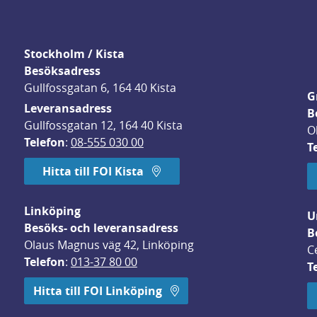
Stockholm / Kista
Besöksadress
Gullfossgatan 6, 164 40 Kista
G
Leveransadress
B
Gullfossgatan 12, 164 40 Kista
O
Telefon
: 
08-555 030 00
T
Hitta till FOI Kista
Linköping
U
Besöks- och leveransadress
B
Olaus Magnus väg 42, Linköping
C
Telefon
: 
013-37 80 00
T
 öppnas i nytt fönster.
Hitta till FOI Linköping