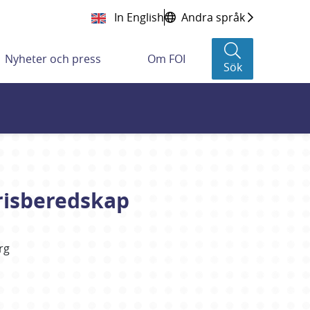
In English
Andra språk
Nyheter och press
Om FOI
Sök
risberedskap
rg