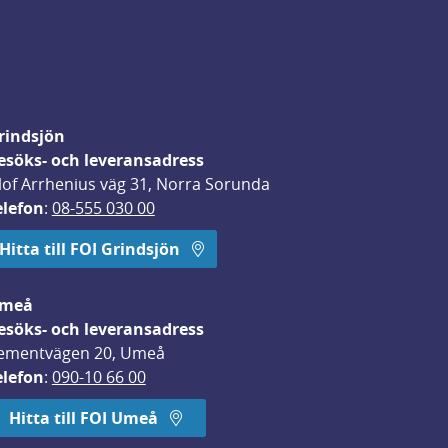
rindsjön
esöks- och leveransadress
lof Arrhenius väg 31, Norra Sorunda
elefon
: 
08-555 030 00
Hitta till FOI Grindsjön
meå
esöks- och leveransadress
ementvägen 20, Umeå
elefon
: 
090-10 66 00
Hitta till FOI Umeå