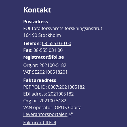
Kontakt
Postadress
FOI Totalförsvarets forskningsinstitut
164 90 Stockholm
Telefon
: 
08-555 030 00
F
ax
: 08-555 031 00
registrator@foi.se
Org.nr: 202100-5182
VAT SE202100518201
Fakturaadress
PEPPOL ID: 0007:2021005182
EDI adress: 2021005182
Org nr: 202100-5182
VAN operatör: OPUS Capita
Länk till annan webbplats,
Leverantörsportalen
Fakturor till FOI