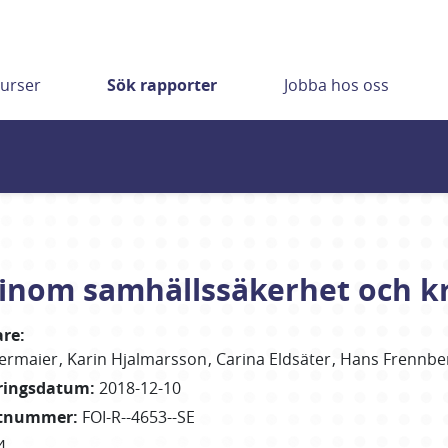
urser
Sök rapporter
Jobba hos oss
j inom samhällssäkerhet och k
are
:
termaier
Karin
Hjalmarsson
Carina
Eldsäter
Hans
Frennbe
eringsdatum
:
2018-12-10
rtnummer
:
FOI-R--4653--SE
4