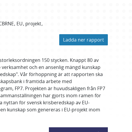
CBRNE
EU
projekt
Ladda ner rapport
i storleksordningen 150 stycken. Knappt 80 av
de verksamhet och en ansenlig mängd kunskap
redskap". Vår förhoppning är att rapporten ska
nskapsbank i framtida arbete med
ogram, FP7. Projekten är huvudsakligen från FP7
 Sammanställningen har gjorts inom ramen för
a nyttan för svensk krisberedskap av EU-
 den kunskap som genereras i EU-projekt inom