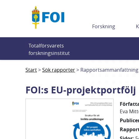
Till innehållet
Forskning
K
Totalförsvarets 
forskningsinstitut
Start
Sök rapporter
Rapportsammanfattning
FOI:s EU-projektportföl
Författ
Eva
Mit
Public
Rappo
Sidor
:
5