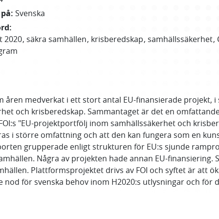
 på
:
Svenska
ord
:
t 2020
säkra samhällen
krisberedskap
samhällssäkerhet
gram
m åren medverkat i ett stort antal EU-finansierade projekt, 
äkerhet och krisberedskap. Sammantaget är det en omfattan
OI:s "EU-projektportfölj inom samhällssäkerhet och krisbe
göras i större omfattning och att den kan fungera som en ku
apporten grupperade enligt strukturen för EU:s sjunde rampr
samhällen. Några av projekten hade annan EU-finansiering.
llen. Plattformsprojektet drivs av FOI och syftet är att ök
de nod för svenska behov inom H2020:s utlysningar och för