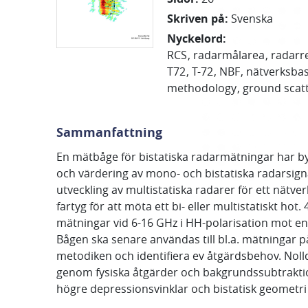
Skriven på
:
Svenska
Nyckelord
:
RCS
radarmålarea
radarre
T72
T-72
NBF
nätverksbas
methodology
ground scat
Sammanfattning
En mätbåge för bistatiska radarmätningar har by
och värdering av mono- och bistatiska radarsigna
utveckling av multistatiska radarer för ett nätv
fartyg för att möta ett bi- eller multistatiskt ho
mätningar vid 6-16 GHz i HH-polarisation mot en
Bågen ska senare användas till bl.a. mätningar 
metodiken och identifiera ev åtgärdsbehov. Noll
genom fysiska åtgärder och bakgrundssubtraktion
högre depressionsvinklar och bistatisk geometri