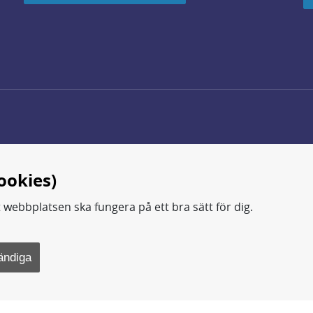
ookies)
t webbplatsen ska fungera på ett bra sätt för dig.
d.
ning, metod- och teknikutveckling samt analyser och studie
ändiga
rsvarsdepartementet.