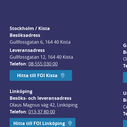
Stockholm / Kista
Besöksadress
Gullfossgatan 6, 164 40 Kista
G
Leveransadress
B
Gullfossgatan 12, 164 40 Kista
O
Telefon
: 
08-555 030 00
T
Hitta till FOI Kista
Linköping
U
Besöks- och leveransadress
B
Olaus Magnus väg 42, Linköping
C
Telefon
: 
013-37 80 00
T
 öppnas i nytt fönster.
Hitta till FOI Linköping