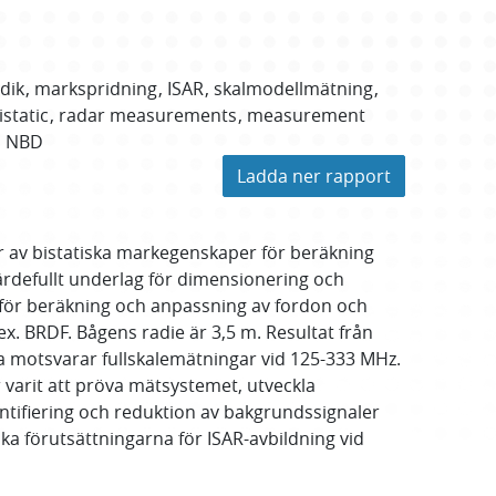
dik
markspridning
ISAR
skalmodellmätning
istatic
radar measurements
measurement
NBD
Ladda ner rapport
ar av bistatiska markegenskaper för beräkning
ärdefullt underlag för dimensionering och
er för beräkning och anpassning av fordon och
.ex. BRDF. Bågens radie är 3,5 m. Resultat från
ta motsvarar fullskalemätningar vid 125-333 MHz.
varit att pröva mätsystemet, utveckla
ntifiering och reduktion av bakgrundssignaler
a förutsättningarna för ISAR-avbildning vid