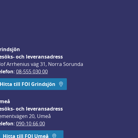
rindsjön
esöks- och leveransadress
lof Arrhenius väg 31, Norra Sorunda
elefon
: 
08-555 030 00
Hitta till FOI Grindsjön
meå
esöks- och leveransadress
ementvägen 20, Umeå
elefon
: 
090-10 66 00
Hitta till FOI Umeå