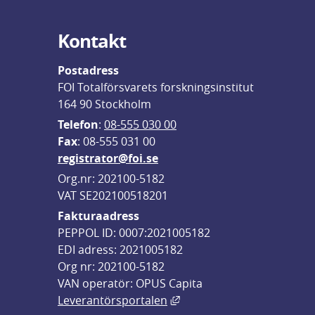
Kontakt
Postadress
FOI Totalförsvarets forskningsinstitut
164 90 Stockholm
Telefon
: 
08-555 030 00
F
ax
: 08-555 031 00
registrator@foi.se
Org.nr: 202100-5182
VAT SE202100518201
Fakturaadress
PEPPOL ID: 0007:2021005182
EDI adress: 2021005182
Org nr: 202100-5182
VAN operatör: OPUS Capita
Länk till annan webbplats,
Leverantörsportalen