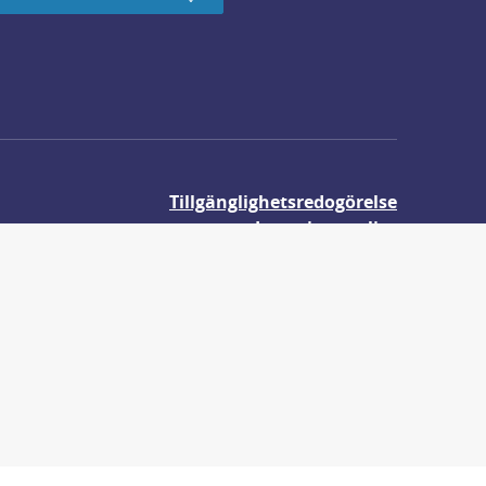
Tillgänglighetsredogörelse
Integritetspolicy
Om våra kakor
r.