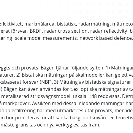
flektivitet
markmålarea
bistatisk
radarmätning
mätmeto
erat försvar
BRDF
radar cross section
radar reflectivity
b
tering
scale model measurements
network based defence
ggts och provats. Bågen tjänar följande syften: 1) Mätning
turer. 2) Bistatiska mätningar på skalmodeller kan ge ett v
erksbaserat försvar (NBF). 3) Mätning av bistatiska signatur
t. 4) Bågen kan även användas för t.ex. optiska mätningar av t
 metalliserad stridsvagnsmodell i skala 1:48 redovisas. Det
på markprover. Avsikten med dessa inledande mätningar har 
dopplerfiltrering har med utmärkt resultat prövats, men ide
 bör prioriteras för att sänka bakgrundsnivån. De teoretisk
 måste granskas och nya verktyg ev. tas fram.