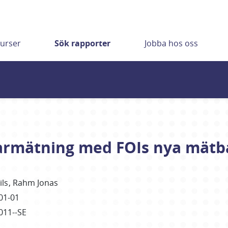
urser
Sök rapporter
Jobba hos oss
darmätning med FOIs nya mätb
ils
Rahm Jonas
01-01
011--SE