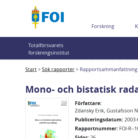
Till innehållet
Forskning
K
Totalförsvarets 
forskningsinstitut
Start
Sök rapporter
Rapportsammanfattning
Mono- och bistatisk ra
Författare
:
Zdansky Erik
Gustafsson N
Publiceringsdatum
:
2003-
Rapportnummer
:
FOI-R--1
Sidor
:
26