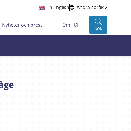
In English
Andra språk
Nyheter och press
Om FOI
Sök
åge