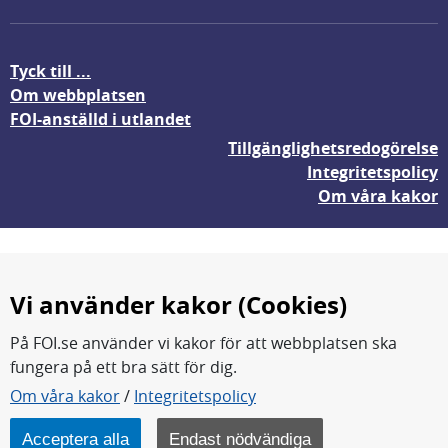
Tyck till ...
Om webbplatsen
FOI-anställd i utlandet
Tillgänglighetsredogörelse
Integritetspolicy
Om våra kakor
Vi använder kakor (Cookies)
På FOI.se använder vi kakor för att webbplatsen ska
fungera på ett bra sätt för dig.
FOI forskar för en säkrare värld.
Om våra kakor
/
Integritetspolicy
FOI:s kärnverksamhet är forskning, metod- och
teknikutveckling samt analyser och studier.
Acceptera alla
Endast nödvändiga