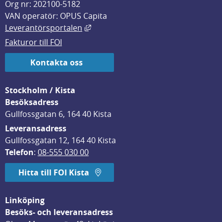
Org nr: 202100-5182
VAN operatör: OPUS Capita
Länk till annan webbplats, öppnas i
Leverantörsportalen
Fakturor till FOI
Kontakta oss
Stockholm / Kista
Besöksadress
Gullfossgatan 6, 164 40 Kista
Leveransadress
Gullfossgatan 12, 164 40 Kista
Telefon
: 
08-555 030 00
Hitta till FOI Kista
Linköping
Besöks- och leveransadress