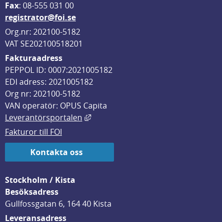
F
ax
: 08-555 031 00
registrator@foi.se
Org.nr: 202100-5182
VAT SE202100518201
Fakturaadress
PEPPOL ID: 0007:2021005182
EDI adress: 2021005182
Org nr: 202100-5182
VAN operatör: OPUS Capita
Länk till annan webbplats, öppnas i
Leverantörsportalen
Fakturor till FOI
Kontakta oss
Stockholm / Kista
Besöksadress
Gullfossgatan 6, 164 40 Kista
Leveransadress