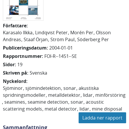
Författare
:
Karasalo Ilkka
Lindqvist Peter
Morén Per
Olsson
Andreas
Staaf Örjan
Ström Paul
Söderberg Per
Publiceringsdatum
:
2004-01-01
Rapportnummer
:
FOI-R--1451--SE
Sidor
:
19
Skriven på
:
Svenska
Nyckelord
:
Sjöminor
sjömindetektion
sonar
akustiska
spridningsmodeller
metalldetektor
lidar
minförstöring
seamines
seamine detection
sonar
acoustic
scattering models
metal detector
lidar
mine disposal
Ladda ner rapport
Sammanfattning