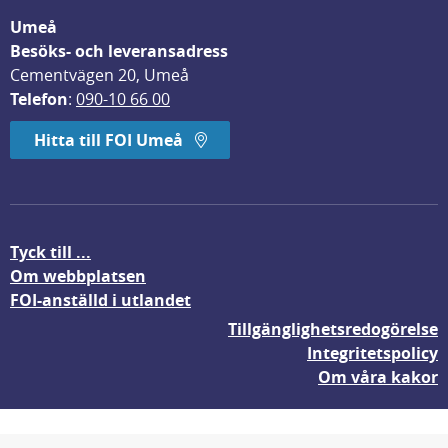
Umeå
Besöks- och leveransadress
Cementvägen 20, Umeå
Telefon
: 
090-10 66 00
Hitta till FOI Umeå
Tyck till ...
Om webbplatsen
FOI-anställd i utlandet
Tillgänglighetsredogörelse
Integritetspolicy
Om våra kakor