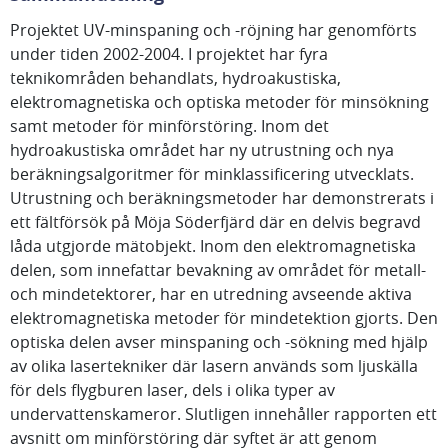
Projektet UV-minspaning och -röjning har genomförts
under tiden 2002-2004. I projektet har fyra
teknikområden behandlats, hydroakustiska,
elektromagnetiska och optiska metoder för minsökning
samt metoder för minförstöring. Inom det
hydroakustiska området har ny utrustning och nya
beräkningsalgoritmer för minklassificering utvecklats.
Utrustning och beräkningsmetoder har demonstrerats i
ett fältförsök på Möja Söderfjärd där en delvis begravd
låda utgjorde mätobjekt. Inom den elektromagnetiska
delen, som innefattar bevakning av området för metall-
och mindetektorer, har en utredning avseende aktiva
elektromagnetiska metoder för mindetektion gjorts. Den
optiska delen avser minspaning och -sökning med hjälp
av olika lasertekniker där lasern används som ljuskälla
för dels flygburen laser, dels i olika typer av
undervattenskameror. Slutligen innehåller rapporten ett
avsnitt om minförstöring där syftet är att genom