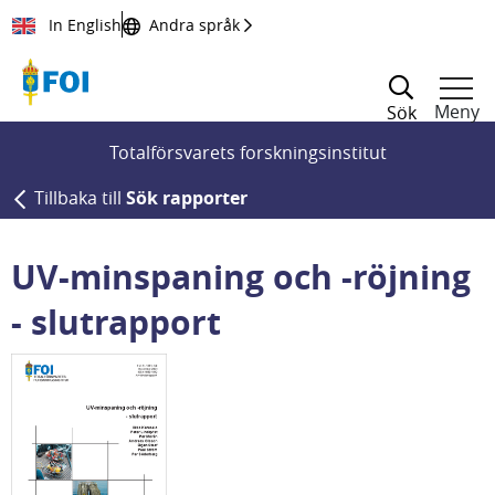
Till innehållet
In English
Andra språk
Meny
Sök
Totalförsvarets forskningsinstitut
Tillbaka till
Sök rapporter
UV-minspaning och -röjning
- slutrapport