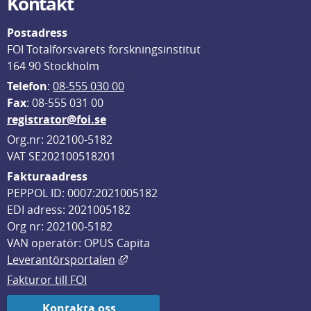
Kontakt
Postadress
FOI Totalförsvarets forskningsinstitut
164 90 Stockholm
Telefon
: 
08-555 030 00
F
ax
: 08-555 031 00
registrator@foi.se
Org.nr: 202100-5182
VAT SE202100518201
Fakturaadress
PEPPOL ID: 0007:2021005182
EDI adress: 2021005182
Org nr: 202100-5182
VAN operatör: OPUS Capita
Länk till annan webbplats, öppnas i
Leverantörsportalen
Fakturor till FOI
Kontakta oss