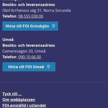
Besöks- och leveransadress
Olof Arrhenius väg 31, Norra Sorunda
Telefon
: 
08-555 030 00
Hitta till FOI Grindsjön
Umeå
Besöks- och leveransadress
Cementvägen 20, Umeå
Telefon
: 
090-10 66 00
Hitta till FOI Umeå
Tyck till ...
Om webbplatsen
FOI-anställd i utlandet