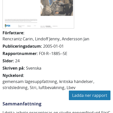
Författare
:
Rencrantz Carin
Lindoff Jenny
Andersson Jan
Publiceringsdatum
:
2005-01-01
Rapportnummer
:
FOI-R--1885--SE
Sidor
:
24
Skriven på
:
Svenska
Nyckelord
:
gemensam lägesuppfattning
kritiska händelser
stridsledning
Stri
luftbevakning
Lbev
Ladda ner rapport
Sammanfattning
I detta arbete presenteras en studie genomförd vid StriC