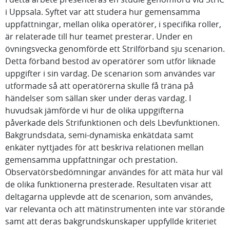
i Uppsala. Syftet var att studera hur gemensamma
uppfattningar, mellan olika operatörer, i specifika roller,
är relaterade till hur teamet presterar. Under en
övningsvecka genomförde ett Strilförband sju scenarion.
Detta förband bestod av operatörer som utför liknade
uppgifter i sin vardag. De scenarion som användes var
utformade så att operatörerna skulle få träna på
händelser som sällan sker under deras vardag. I
huvudsak jämförde vi hur de olika uppgifterna
påverkade dels Strifunktionen och dels Lbevfunktionen.
Bakgrundsdata, semi-dynamiska enkätdata samt
enkäter nyttjades för att beskriva relationen mellan
gemensamma uppfattningar och prestation.
Observatörsbedömningar användes för att mäta hur väl
de olika funktionerna presterade. Resultaten visar att
deltagarna upplevde att de scenarion, som användes,
var relevanta och att mätinstrumenten inte var störande
samt att deras bakgrundskunskaper uppfyllde kriteriet