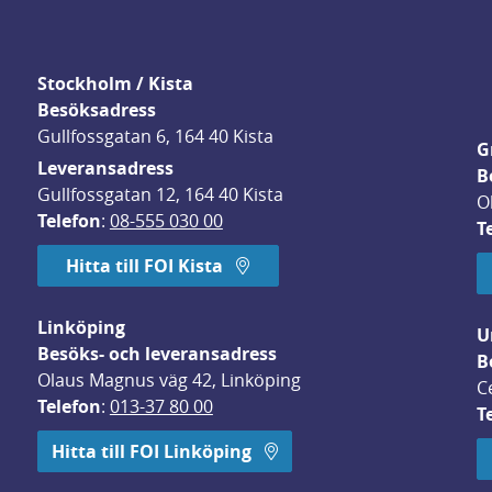
Stockholm / Kista
Besöksadress
Gullfossgatan 6, 164 40 Kista
G
Leveransadress
B
Gullfossgatan 12, 164 40 Kista
O
Telefon
: 
08-555 030 00
T
Hitta till FOI Kista
Linköping
U
Besöks- och leveransadress
B
Olaus Magnus väg 42, Linköping
C
Telefon
: 
013-37 80 00
T
 öppnas i nytt fönster.
Hitta till FOI Linköping