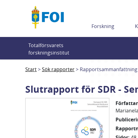
Till innehållet
Forskning
K
Totalförsvarets 
forskningsinstitut
Start
Sök rapporter
Rapportsammanfattning
Slutrapport för SDR - S
Författa
Marianela
Publicer
Rapport
Sidor
:
48