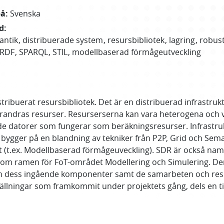
på
:
Svenska
d
:
antik
distribuerade system
resursbibliotek
lagring
robus
RDF
SPARQL
STIL
modellbaserad förmågeutveckling
tribuerat resursbibliotek. Det är en distribuerad infrastruk
randras resurser. Resurserserna kan vara heterogena och var
de datorer som fungerar som beräkningsresurser. Infrastru
en bygger på en blandning av tekniker från P2P, Grid och 
 (t.ex. Modellbaserad förmågeuveckling). SDR är också namn
nom ramen för FoT-området Modellering och Simulering. De
ch dess ingående komponenter samt de samarbeten och resul
ällningar som framkommit under projektets gång, dels en t