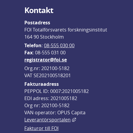
Kontakt
Postadress
FOI Totalförsvarets forskningsinstitut
164 90 Stockholm
Telefon
: 
08-555 030 00
F
ax
: 08-555 031 00
registrator@foi.se
Org.nr: 202100-5182
VAT SE202100518201
Fakturaadress
PEPPOL ID: 0007:2021005182
EDI adress: 2021005182
Org nr: 202100-5182
VAN operatör: OPUS Capita
Länk till annan webbplats,
Leverantörsportalen
Fakturor till FOI