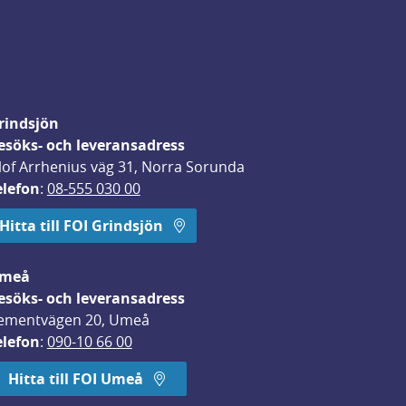
rindsjön
esöks- och leveransadress
lof Arrhenius väg 31, Norra Sorunda
elefon
: 
08-555 030 00
Hitta till FOI Grindsjön
meå
esöks- och leveransadress
ementvägen 20, Umeå
elefon
: 
090-10 66 00
Hitta till FOI Umeå