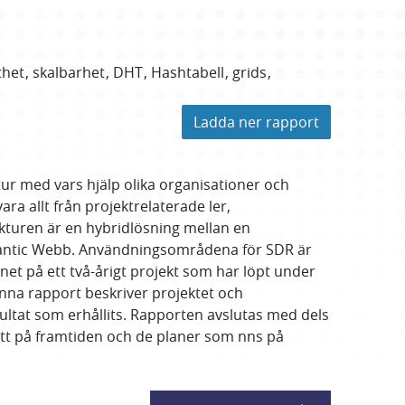
thet
skalbarhet
DHT
Hashtabell
grids
Ladda ner rapport
tur med vars hjälp olika organisationer och
a allt från projektrelaterade ler,
kturen är en hybridlösning mellan en
Semantic Webb. Användningsområdena för SDR är
et på ett två-årigt projekt som har löpt under
nna rapport beskriver projektet och
tat som erhållits. Rapporten avslutas med dels
itt på framtiden och de planer som nns på