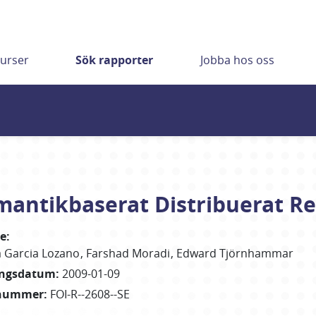
urser
Sök rapporter
Jobba hos oss
emantikbaserat Distribuerat Re
re
:
 Garcia Lozano
Farshad Moradi
Edward Tjörnhammar
ingsdatum
:
2009-01-09
nummer
:
FOI-R--2608--SE