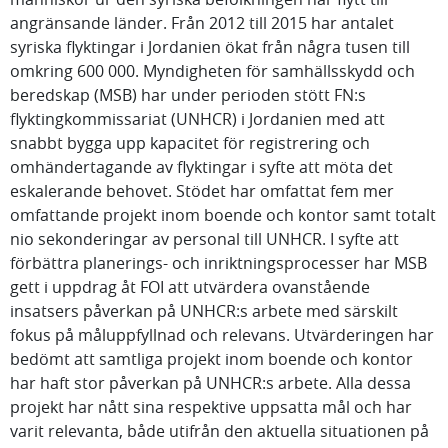
angränsande länder. Från 2012 till 2015 har antalet
syriska flyktingar i Jordanien ökat från några tusen till
omkring 600 000. Myndigheten för samhällsskydd och
beredskap (MSB) har under perioden stött FN:s
flyktingkommissariat (UNHCR) i Jordanien med att
snabbt bygga upp kapacitet för registrering och
omhändertagande av flyktingar i syfte att möta det
eskalerande behovet. Stödet har omfattat fem mer
omfattande projekt inom boende och kontor samt totalt
nio sekonderingar av personal till UNHCR. I syfte att
förbättra planerings- och inriktningsprocesser har MSB
gett i uppdrag åt FOI att utvärdera ovanstående
insatsers påverkan på UNHCR:s arbete med särskilt
fokus på måluppfyllnad och relevans. Utvärderingen har
bedömt att samtliga projekt inom boende och kontor
har haft stor påverkan på UNHCR:s arbete. Alla dessa
projekt har nått sina respektive uppsatta mål och har
varit relevanta, både utifrån den aktuella situationen på