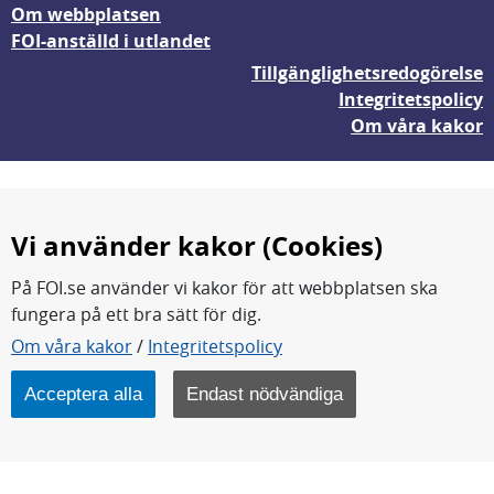
Om webbplatsen
FOI-anställd i utlandet
Tillgänglighetsredogörelse
Integritetspolicy
Om våra kakor
Vi använder kakor (Cookies)
På FOI.se använder vi kakor för att webbplatsen ska
fungera på ett bra sätt för dig.
FOI forskar för en säkrare värld.
Om våra kakor
/
Integritetspolicy
FOI:s kärnverksamhet är forskning, metod- och
teknikutveckling samt analyser och studier.
Acceptera alla
Endast nödvändiga
Myndigheten ligger under Försvarsdepartementet.