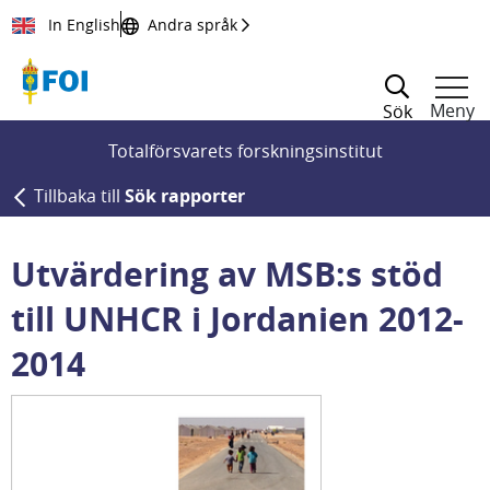
Till innehållet
In English
Andra språk
Meny
Sök
Totalförsvarets forskningsinstitut
Tillbaka till
Sök rapporter
Utvärdering av MSB:s stöd
till UNHCR i Jordanien 2012-
2014