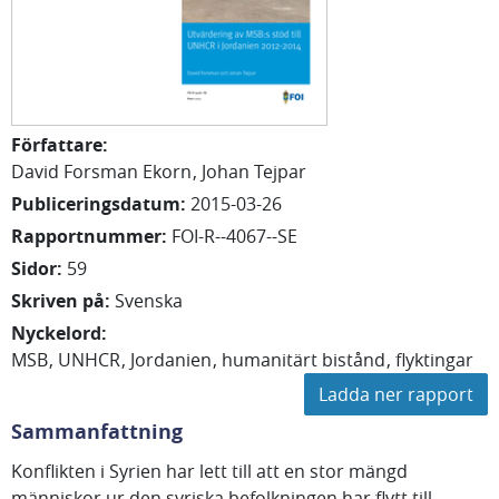
Författare
:
David
Forsman Ekorn
Johan
Tejpar
Publiceringsdatum
:
2015-03-26
Rapportnummer
:
FOI-R--4067--SE
Sidor
:
59
Skriven på
:
Svenska
Nyckelord
:
MSB
UNHCR
Jordanien
humanitärt bistånd
flyktingar
Ladda ner rapport
Sammanfattning
Konflikten i Syrien har lett till att en stor mängd
människor ur den syriska befolkningen har flytt till