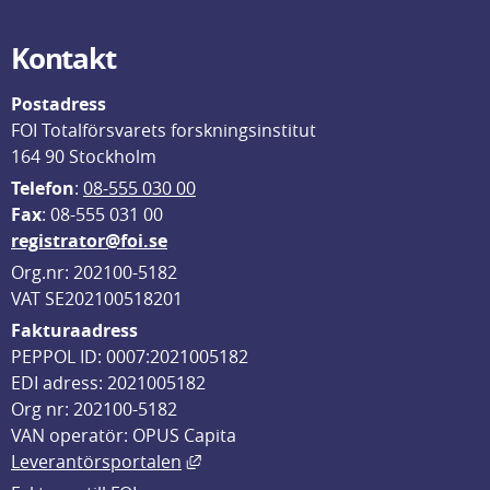
Kontakt
Postadress
FOI Totalförsvarets forskningsinstitut
164 90 Stockholm
Telefon
: 
08-555 030 00
F
ax
: 08-555 031 00
registrator@foi.se
Org.nr: 202100-5182
VAT SE202100518201
Fakturaadress
PEPPOL ID: 0007:2021005182
EDI adress: 2021005182
Org nr: 202100-5182
VAN operatör: OPUS Capita
Länk till annan webbplats, öppnas i
Leverantörsportalen